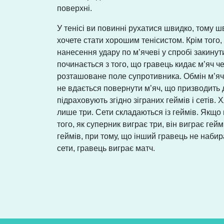
поверхні.
У тенісі ви повинні рухатися швидко, тому ш
хочете стати хорошим тенісистом. Крім того,
нанесення удару по м’ячеві у спробі закинути
починається з того, що гравець кидає м’яч ч
розташоване поле супротивника. Обмін м’яче
не вдається повернути м’яч, що призводить д
підраховують згідно зіграних геймів і сетів. Х
лише три. Сети складаються із геймів. Якщо
того, як суперник виграє три, він виграє гей
геймів, при тому, що інший гравець не наби
сети, гравець виграє матч.