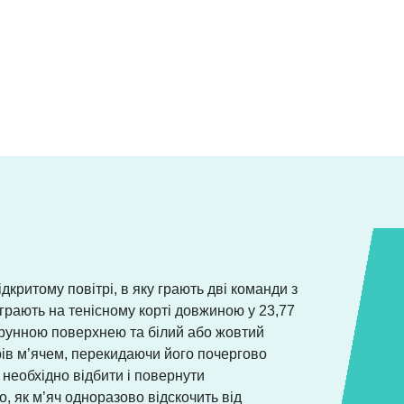
ідкритому повітрі, в яку грають дві команди з
 грають на тенісному корті довжиною у 23,77
струнною поверхнею та білий або жовтий
арів м’ячем, перекидаючи його почергово
 необхідно відбити і повернути
о, як м’яч одноразово відскочить від