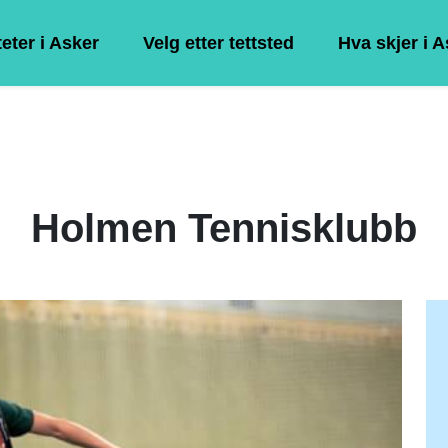
teter i Asker
Velg etter tettsted
Hva skjer i 
Holmen Tennisklubb