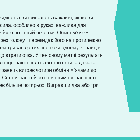
видкість і витривалість важливі, якщо ви
 сила, особливо в руках, важлива для
 його по інший бік сітки. Обмін м’ячем
ерез голову і перекидає його на протилежно
м триває до тих пір, поки одному з гравців
о втрати очка. У тенісному матчі результати
лопці грають п’ять або три сети, а дівчата –
 гравець виграє чотири обміни м’ячами до
м. Сет виграє той, хто першим виграє шість
рає більше чотирьох. Вигравши два або три