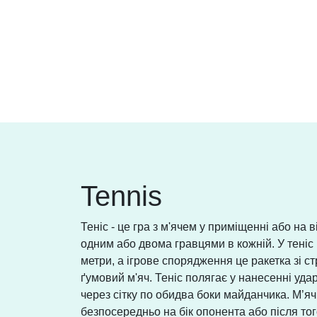
Tennis
Теніс - це гра з м'ячем у приміщенні або на в
одним або двома гравцями в кожній. У теніс
метри, а ігрове спорядження це ракетка зі 
ґумовий м'яч. Теніс полягає у нанесенні уд
через сітку по обидва боки майданчика. М’яч
безпосередньо на бік опонента або після тог