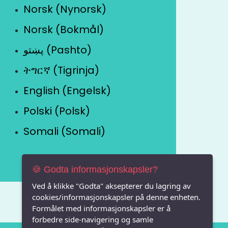
Norsk (Nynorsk)
Norsk (Bokmål)
پښتو (Pashto)
ትግርኛ (Tigrinja)
English (Engelsk)
Polski (Polsk)
Somali (Somali)
🍪 Godta informasjonskapsler?
Ved å klikke "Godta" aksepterer du lagring av
cookies/informasjonskapsler på denne enheten.
Formålet med informasjonskapsler er å
forbedre side-navigering og samle