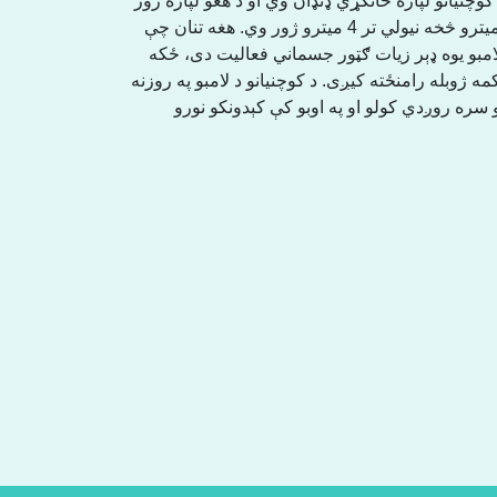
 کیږی. د کوچنیانو لپاره ځانګړي ډنډان وي او د هغو لپاره ژور
ډنډان وي څوک چې مشران وي. ډنډان له 40 سانتي میترو څخه نیولي تر 4 میترو ژور وي. هغه تنان چې
امبو یوه ډېر زیات ګټور جسماني فعالیت دی، ځکه
ه ژوبله رامنځته کیږی. د کوچنیانو د لامبو په روزنه
و سره روږدي کولو او په اوبو کې کېدونکو نورو