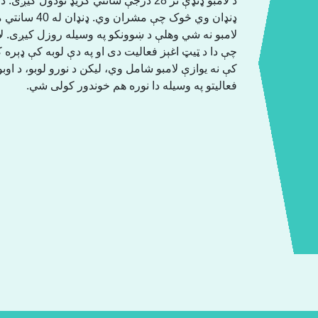
د لامبو ډنډې تر 28 درجې سانتي ګریډ تودول
لامبو نه شي وهلې د ښوونکو په وسیله روزل کیږی. ل
چې دا د ټیټ اغېز فعالیت دی او په دې لوبه کې ډېره کم
کې نه یوازې لامبو شامل وي، لیکن د نورو لوبو، د اوب
فعالیتو په وسیله دا نوره هم خوندور کولی شي.