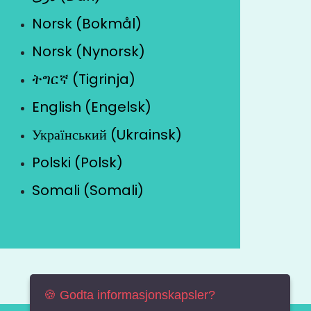
Norsk (Bokmål)
Norsk (Nynorsk)
ትግርኛ (Tigrinja)
English (Engelsk)
Український (Ukrainsk)
Polski (Polsk)
Somali (Somali)
🍪 Godta informasjonskapsler?