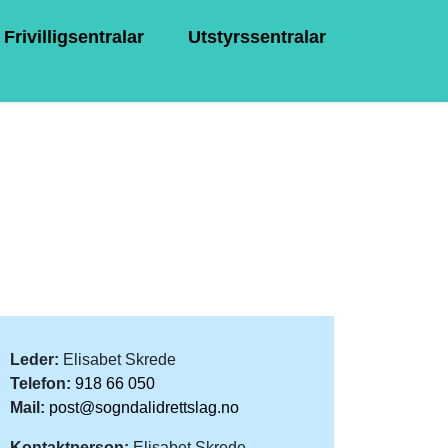
Frivilligsentralar
Utstyrssentralar
Leder:
Elisabet Skrede
Telefon:
918 66 050
Mail:
post@sogndalidrettslag.no
Kontaktperson:
Elisabet Skrede