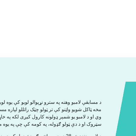
د مسابقې لامبو وهنه په سترو نړیوالو لوبو کې یوه لوب
مخه ټاکل شویو واټنو کې تر ټولو چټک راتللو لپاره مس
وي او د لامبو یو شمېر ډولونه کارول کیږی لکه په خا
سټروک او د دې ټولو ګډوله، په کومه کې چې په یو.