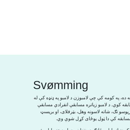
Svømming
ه ده، په کومه کې چې لامبوزن د لامبو په ډنډه کې له
ابقه کوي. د لامبو زیاتره مسابقې انفرادي مسابقې
ړپوسو تګ، شاته لاسونه وهل، بټرفلای، او بریسټ
ه مسابقه کې دا ټول یوځای کړل شوي وي