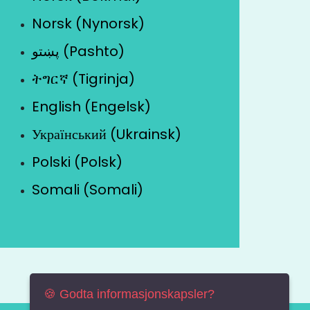
Norsk (Nynorsk)
پښتو (Pashto)
ትግርኛ (Tigrinja)
English (Engelsk)
Український (Ukrainsk)
Polski (Polsk)
Somali (Somali)
🍪 Godta informasjonskapsler?