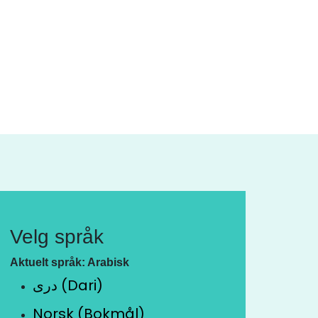
Velg språk
Aktuelt språk: Arabisk
دری (Dari)
Norsk (Bokmål)