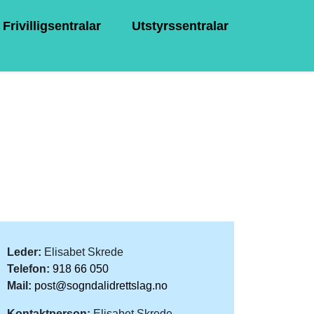
Frivilligsentralar
Utstyrssentralar
Leder:
Elisabet Skrede
Telefon:
918 66 050
Mail:
post@sogndalidrettslag.no
Kontaktperson:
Elisabet Skrede