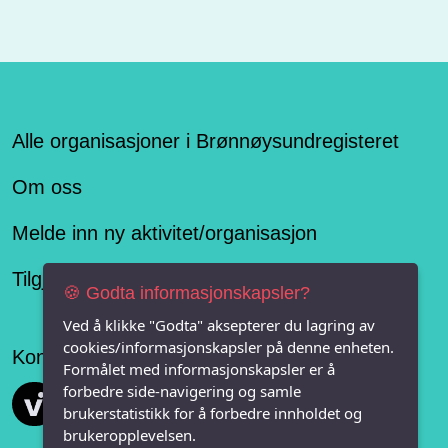
Alle organisasjoner i Brønnøysundregisteret
Om oss
Melde inn ny aktivitet/organisasjon
Tilgjengelighetserklæring
🍪 Godta informasjonskapsler?
Ved å klikke "Godta" aksepterer du lagring av
cookies/informasjonskapsler på denne enheten.
Konseptet er levert av
Formålet med informasjonskapsler er å
forbedre side-navigering og samle
Vi FRITID
brukerstatistikk for å forbedre innholdet og
brukeropplevelsen.