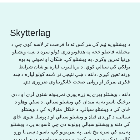
Skytterlag
د ویشتلو په ټیم کې هر کس ته دا فرصت تر لاسه کوی چې د
مختلفه فاصلو څخه په هدفونو ډزې کولو سره د نښه ویشتلو
وړتیا تمرین وکړی. په ویشتلو کې، هلکان او نجونې په یوه
ټولګي کې سیالي کوي، د بریالیتوب لپاره یو شان شرایط
ورته تعین کیږي. دلته د ښې نتیجې تر لاسه کولو لپاره د ښه
فکری تمرکز او روانی صحت ځانګړتیاوې ضروری دي.
دلته د ویشتلو ډیری په زړه پوري تمرینونه شتون لري او ددې
ترڅنگ تاسو به په میدان کې ویشتلو سیالې، د سکي وهلو د
ځاې کې د ویشتلو سیالې، د ځنګل منډلاره کې د ویشتلو
سیالې، د ګړندی فیلډ و ویشتلو سیالې او د پوښل شوی ځاې
کې دننه و ویشتلو سیالې ډولونه دي چې تاسو به یې د ویشتلو
په ټیم کې سره مخ شی. په تمرینونو کې، تاسو د ښی یا وړو
کالیبر ټوپک سره ډزې کوئ او محدوده ساحوی ډزې او په یو