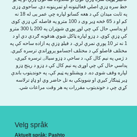
خط سره ډزې اصلي فعالیتونه او تمرینونه دي. ساحوی ډزی
په ثابت میدان کې د هغه کسانو لپاره چې عمر یی له 18 نه
کم او د 65 څخه ډیر وی د 100 مترو په فاصله کې ډزې کوی
او پداسې حال کې چې لوړ پوړي شوټران په 200 یا 300 مترو
کې ډزې کوي. د ډزو لپاره ټاکل شوي هدفونه ګردي دي او د
1 نه تر 10 پورې نمرې لري. د فیلډ ډزې په ازاده ساحه کې په
مختلف فاصلو کې د مختلف اجسامو پروړاندې ترسره کیږي.
د ژمي په نیم کال کې، د ساحې د ډزو سیالۍ ترسره کیږي،
پداسې حال کې چې اوړی په نیم کال کې د ډزو د رینج ډزو
لپاره وقف شوی ده. د ویشتلو په ټیم کې، په خوندیتوب باندې
ډیر ټینګار کیږي او ښوونکي به تل حاضر وي او ډاډ ترلاسه
کړي چې د خوندیتوب مقررات په هر وقت مراعات شي.
Velg språk
Aktuelt språk: Pashto