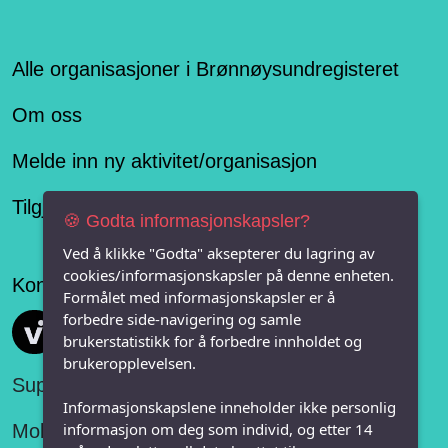
Alle organisasjoner i Brønnøysundregisteret
Om oss
Melde inn ny aktivitet/organisasjon
Tilgjengelighetserklæring
🍪 Godta informasjonskapsler?
Ved å klikke "Godta" aksepterer du lagring av
cookies/informasjonskapsler på denne enheten.
Konseptet er levert av
Formålet med informasjonskapsler er å
forbedre side-navigering og samle
Vi FRITID
brukerstatistikk for å forbedre innholdet og
brukeropplevelsen.
Support:
Informasjonskapslene inneholder ikke personlig
informasjon om deg som individ, og etter 14
Mobil: