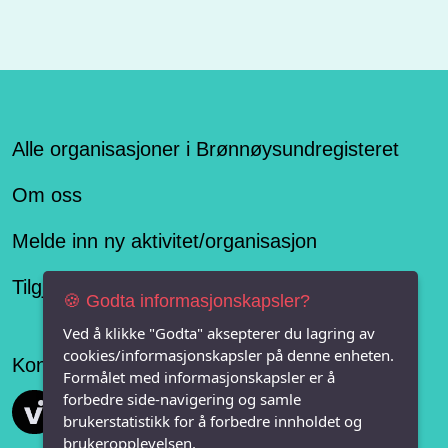
Alle organisasjoner i Brønnøysundregisteret
Om oss
Melde inn ny aktivitet/organisasjon
Tilgjengelighetserklæring
🍪 Godta informasjonskapsler?
Ved å klikke "Godta" aksepterer du lagring av
cookies/informasjonskapsler på denne enheten.
Konseptet er levert av
Formålet med informasjonskapsler er å
forbedre side-navigering og samle
Vi FRITID
brukerstatistikk for å forbedre innholdet og
brukeropplevelsen.