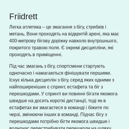
Friidrett
Легка атлетика – це змагання з бігу, стрибків і
метань. Вони проходять на відкритій арені, яка має
400-метрову бігову доріжку навколо внутрішнього,
покритого травою поля. Є окремі дисципліни, які
проходять в приміщенні.
Під час змагань з бігу, спортсмени стартують
одночасно і намагаються фінішувати першими.
Існує кілька дисциплін з бігу, серед яких одними з
найпоширеніших є спринт, естафета та біг з
перешкодами. У спринті ви повинні бігати якомога
швидше на досить короткі дистанції, тоді як в
естафетах ви змагаєтеся в команді і біжите по
черзі, змінюючи інших в команді. Підчас бігу з
перешкодами потрібно бігти якомога швидше і
водночас перестрибувати перешкоди на шляху.