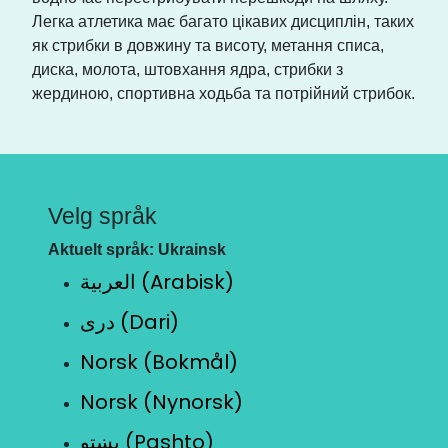
Легка атлетика має багато цікавих дисциплін, таких
як стрибки в довжину та висоту, метання списа,
диска, молота, штовхання ядра, стрибки з
жердиною, спортивна ходьба та потрійний стрибок.
Velg språk
Aktuelt språk: Ukrainsk
العربية (Arabisk)
دری (Dari)
Norsk (Bokmål)
Norsk (Nynorsk)
پښتو (Pashto)