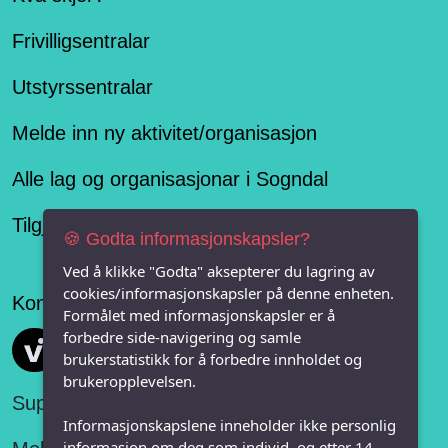
Frivilligsentralar
Utstyrssentralar
Melde inn ny aktivitet/organisasjon
Alle lag og organisasjonar i Sogndal
Tilgjengelegheitserklæring
🍪 Godta informasjonskapsler?
Ved å klikke "Godta" aksepterer du lagring av
cookies/informasjonskapsler på denne enheten.
Konseptet er levert av
Formålet med informasjonskapsler er å
forbedre side-navigering og samle
Vi FRITID
brukerstatistikk for å forbedre innholdet og
brukeropplevelsen.
Support:
Informasjonskapslene inneholder ikke personlig
informasjon om deg som individ, og etter 14