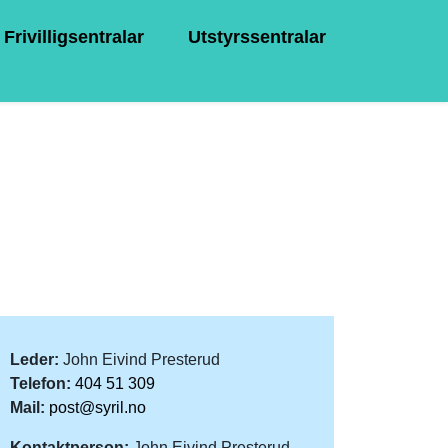
Frivilligsentralar
Utstyrssentralar
Leder:
John Eivind Presterud
Telefon:
404 51 309
Mail:
post@syril.no
Kontaktperson:
John Eivind Presterud