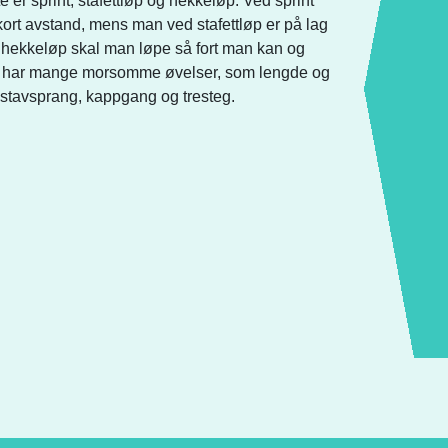
e er sprint, stafettløp og hekkeløp. Ved sprint
ort avstand, mens man ved stafettløp er på lag
d hekkeløp skal man løpe så fort man kan og
ett har mange morsomme øvelser, som lengde og
 stavsprang, kappgang og tresteg.