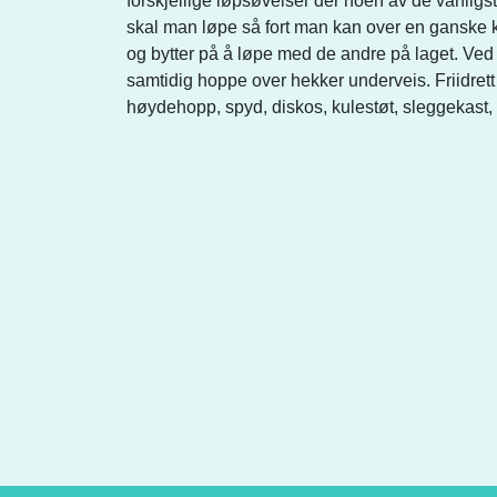
forskjellige løpsøvelser der noen av de vanligst
skal man løpe så fort man kan over en ganske k
og bytter på å løpe med de andre på laget. Ve
samtidig hoppe over hekker underveis. Friidr
høydehopp, spyd, diskos, kulestøt, sleggekast,