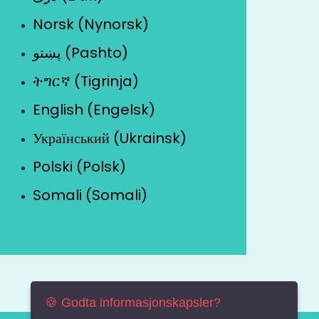
Norsk (Nynorsk)
پښتو (Pashto)
ትግርኛ (Tigrinja)
English (Engelsk)
Український (Ukrainsk)
Polski (Polsk)
Somali (Somali)
🍪 Godta informasjonskapsler?