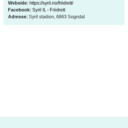
Webside:
https://syril.no/friidrett/
Facebook:
Syril IL - Friidrett
Adresse:
Syril stadion, 6863 Sogndal