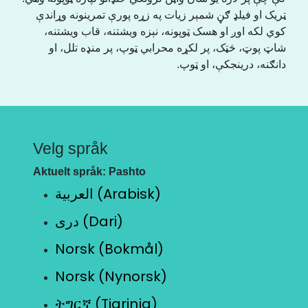
ټریک او فیلډ ګڼ شمېر زیات په زړه پورې تمرینونه وړاندې
کوي لکه اوږ او هسک ټوپونه، نېزه ویشتنه، قاب ویشتنه،
شاټ پوټ، څټک، پر لکړه محرابي ټوپ، پر منډه تلل، او
دانګنه، درینجکې، او ټوپ.
Velg språk
Aktuelt språk: Pashto
العربية (Arabisk)
دری (Dari)
Norsk (Bokmål)
Norsk (Nynorsk)
ትግርኛ (Tigrinja)