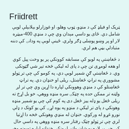
Friidrett
ټریک او فیلډ کې د منډو، ټوپ وهلو، او غوزارلو بېلابېلې لوبې
شامل دي. ځای یو داسې مېدان وي چې د منډې 400-میټره
لار او پر وښو پوښلی ډګر ولري. ځینې لوبې په ودانۍ کې دننه
متبادلې بڼې هم لري.
د ځغاښتې په لوبو کې مسابقه کوونکي پر یو وخت پیل کوي
او هغه لومړی تن چې د پای له لیکې څخه تېر شي ګټونکی
وي. د ځغاښتې ګڼ شمېر لوبې دي، په کومو کې چې تر ټولو
مشوورې په تراټ ځغاښتل، ریلی او خنډان دي. په تراټ
ځغاښتلو کې د منډې وهوونکي لپاره دا اړین وي چې تر لږ
واټنه تر ممکن حده په چټکۍ سره منډه ووهي، خو بل اړخ ته
ریلی ځغل یو ډله ییز ځغل دی په کوم کې چې یو شمېر منډه
وهونکي د پای تر لیکې د منډو په یوه لړۍ کې یو کوتک د ډلې
نورو غړو له ورکوي. خنډان له منډې وهونکي څخه دا اړتیا
لري چې تر ټولو چټک رفتار سره منډه ووهي په داسې حال
کې چې پر لاره یو شان واټن لرونکي خنډانو لپاره ټوپونه وهي.