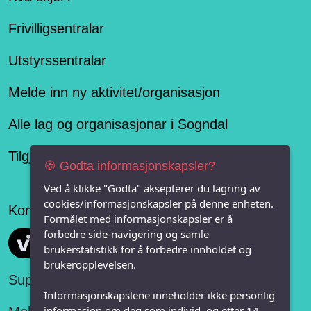
Frivilligsentralar
Utstyrssentralar
Melde inn ny aktivitet/organisasjon
Alle lag og organisasjonar i Sogndal
Tilgjengelegheitserklæring
🍪 Godta informasjonskapsler?
Ved å klikke "Godta" aksepterer du lagring av
cookies/informasjonskapsler på denne enheten.
Konseptet er levert av
Formålet med informasjonskapsler er å
forbedre side-navigering og samle
Vi FRITID
brukerstatistikk for å forbedre innholdet og
brukeropplevelsen.
Support:
Informasjonskapslene inneholder ikke personlig
informasjon om deg som individ, og etter 14