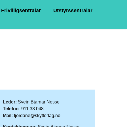
Frivilligsentralar
Utstyrssentralar
Leder:
Svein Bjarnar Nesse
Telefon:
911 33 048
Mail:
fjordane@skytterlag.no
Kontaktperson:
Svein Bjarnar Nesse