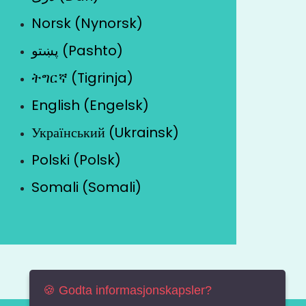
Norsk (Nynorsk)
پښتو (Pashto)
ትግርኛ (Tigrinja)
English (Engelsk)
Український (Ukrainsk)
Polski (Polsk)
Somali (Somali)
🍪 Godta informasjonskapsler?