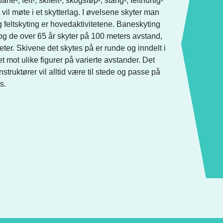
, felt-, skifelt-, skogsløp-, stang-, felthurtig-
il møte i et skytterlag. I øvelsene skyter man
og feltskyting er hovedaktivitetene. Baneskyting
og de over 65 år skyter på 100 meters avstand,
ter. Skivene det skytes på er runde og inndelt i
et mot ulike figurer på varierte avstander. Det
 instruktører vil alltid være til stede og passe på
s.