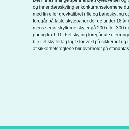
Det finnes mange spennende skyteøvelser og bane-
og innendørsskyting er konkurranseformene du v
med fin eller grovkalibret rifle og baneskyting 
foregår på faste skytebaner der de under 18 år 
mens seniorskytterne skyter på 200 eller 300 me
poeng fra 1-10. Feltskyting foregår ute i terreng
blir i et skytterlag lagt stor vekt på sikkerhet og
at sikkerhetsreglene blir overholdt på standplas