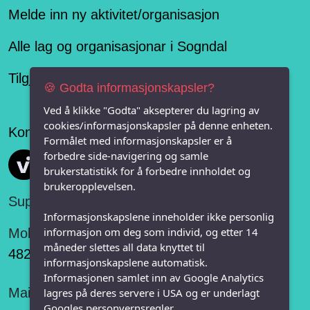
Melde inn ny aktivitet/organisasjon
Alle lag og organisasjonar i Sogndal
Tilgjengelegheitserklæring
🍪 Godta informasjonskapsler?
Ved å klikke "Godta" aksepterer du lagring av
cookies/informasjonskapsler på denne enheten.
Konseptet er levert av
Formålet med informasjonskapsler er å
forbedre side-navigering og samle
Vi FRITID
brukerstatistikk for å forbedre innholdet og
brukeropplevelsen.
Support:
Informasjonskapslene inneholder ikke personlig
informasjon om deg som individ, og etter 14
Mobil:
måneder slettes all data knyttet til
482 75 848
informasjonskapslene automatisk.
Informasjonen samlet inn av Google Analytics
Mail:
lagres på deres servere i USA og er underlagt
Googles personvernsregler.