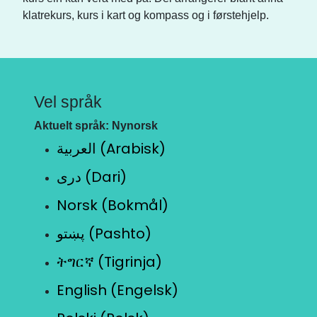
klatrekurs, kurs i kart og kompass og i førstehjelp.
Vel språk
Aktuelt språk: Nynorsk
العربية (Arabisk)
دری (Dari)
Norsk (Bokmål)
پښتو (Pashto)
ትግርኛ (Tigrinja)
English (Engelsk)