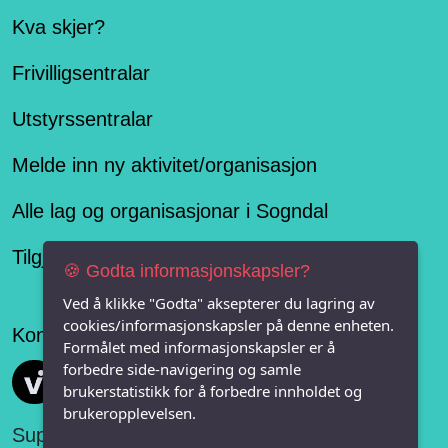
Kva skjer?
Frivilligsentralar
Utstyrssentralar
Melde inn ny aktivitet/organisasjon
Alle lag og organisasjonar i Sogndal
Tilgjengelegheitserklæring
🍪 Godta informasjonskapsler?
Ved å klikke "Godta" aksepterer du lagring av
cookies/informasjonskapsler på denne enheten.
Konseptet er levert av
Formålet med informasjonskapsler er å
forbedre side-navigering og samle
Vi FRITID
brukerstatistikk for å forbedre innholdet og
brukeropplevelsen.
Support: