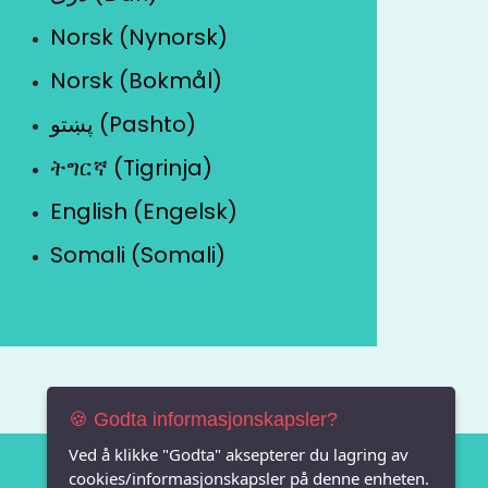
Norsk (Nynorsk)
Norsk (Bokmål)
پښتو (Pashto)
ትግርኛ (Tigrinja)
English (Engelsk)
Somali (Somali)
🍪 Godta informasjonskapsler?
Ved å klikke "Godta" aksepterer du lagring av
cookies/informasjonskapsler på denne enheten.