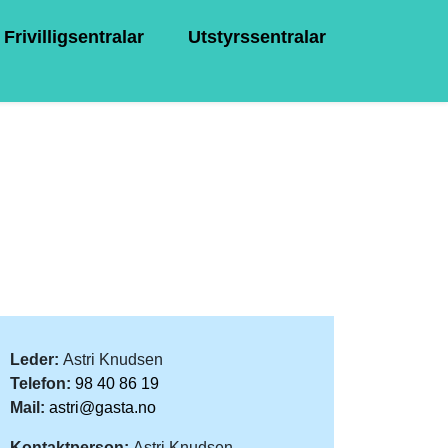
Frivilligsentralar
Utstyrssentralar
Leder:
Astri Knudsen
Telefon:
98 40 86 19
Mail:
astri@gasta.no
Kontaktperson:
Astri Knudsen