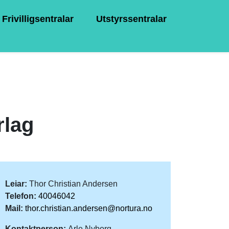
Frivilligsentralar
Utstyrssentralar
rlag
Leiar:
Thor Christian Andersen
Telefon:
40046042
Mail:
thor.christian.andersen@nortura.no
Kontaktperson:
Arle Nyborg-