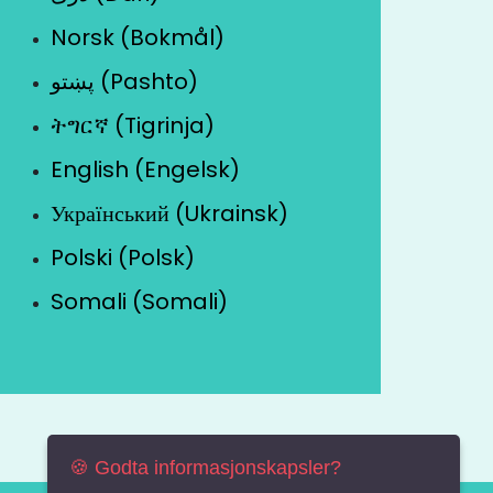
Norsk (Bokmål)
پښتو (Pashto)
ትግርኛ (Tigrinja)
English (Engelsk)
Український (Ukrainsk)
Polski (Polsk)
Somali (Somali)
🍪 Godta informasjonskapsler?