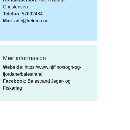
Christensen
Telefon:
57692434
Mail:
arle@tretema.no
Meir informasjon
Webside:
https://www.njff.no/sogn-og-
fjordane/balestrand
Facebook:
Balestrand Jeger- og
Fiskarlag