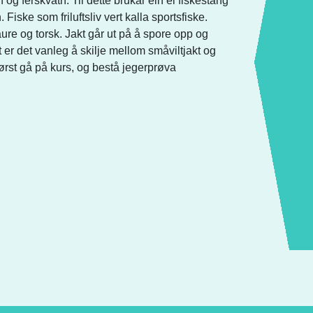
n og ferskvatn. Til dette brukar ein ei fiskestang
 Fiske som friluftsliv vert kalla sportsfiske.
aure og torsk. Jakt går ut på å spore opp og
akt er det vanleg å skilje mellom småviltjakt og
 først gå på kurs, og bestå jegerprøva