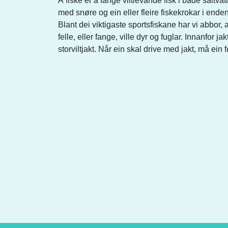
Å fiske er å fange viltlevande fisk i både saltvat
med snøre og ein eller fleire fiskekrokar i enden.
Blant dei viktigaste sportsfiskane har vi abbor, 
felle, eller fange, ville dyr og fuglar. Innanfor j
storviltjakt. Når ein skal drive med jakt, må ein