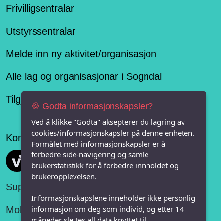
Frivilligsentralar
Utstyrssentralar
Melde inn ny aktivitet/organisasjon
Alle lag og organisasjonar i Sogndal
Tilgjengelegheitserklæring
🍪 Godta informasjonskapsler?
Ved å klikke "Godta" aksepterer du lagring av
cookies/informasjonskapsler på denne enheten.
Konseptet er levert av
Formålet med informasjonskapsler er å
forbedre side-navigering og samle
Vi FRITID
brukerstatistikk for å forbedre innholdet og
brukeropplevelsen.
Support:
Informasjonskapslene inneholder ikke personlig
informasjon om deg som individ, og etter 14
Mobil:
måneder slettes all data knyttet til