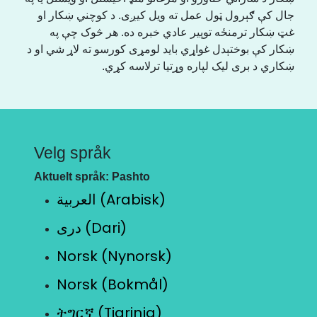
جال کې ګېرول ټول عمل ته ویل کیږی. د کوچني ښکار او
غټ ښکار ترمنځه توپیر عادي خبره ده. هر څوک چې په
ښکار کې بوختېدل غواړي باید لومړی کورسو ته لاړ شي او د
ښکاري د بری لیک لپاره وړتیا ترلاسه کړي.
Velg språk
Aktuelt språk: Pashto
العربية (Arabisk)
دری (Dari)
Norsk (Nynorsk)
Norsk (Bokmål)
ትግርኛ (Tigrinja)