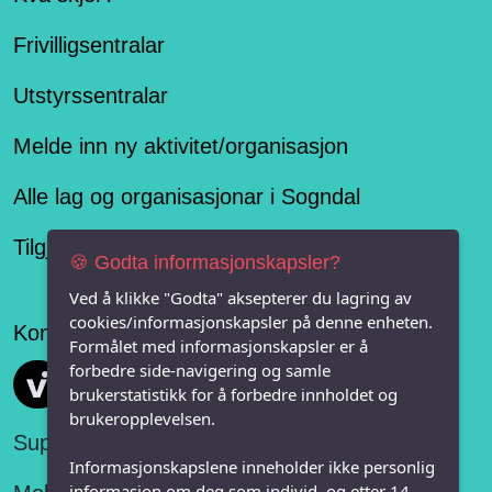
Frivilligsentralar
Utstyrssentralar
Melde inn ny aktivitet/organisasjon
Alle lag og organisasjonar i Sogndal
Tilgjengelegheitserklæring
🍪 Godta informasjonskapsler?
Ved å klikke "Godta" aksepterer du lagring av
cookies/informasjonskapsler på denne enheten.
Konseptet er levert av
Formålet med informasjonskapsler er å
forbedre side-navigering og samle
Vi FRITID
brukerstatistikk for å forbedre innholdet og
brukeropplevelsen.
Support:
Informasjonskapslene inneholder ikke personlig
informasjon om deg som individ, og etter 14