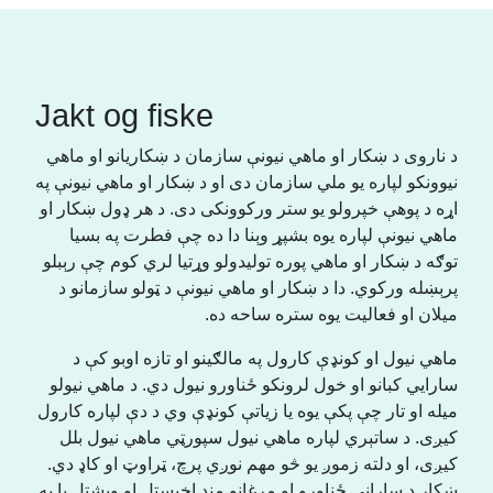
Jakt og fiske
د ناروی د ښکار او ماهي نیونې سازمان د ښکاریانو او ماهي
نیوونکو لپاره یو ملي سازمان دی او د ښکار او ماهي نیونې په
اړه د پوهې خپرولو یو ستر ورکوونکی دی. د هر ډول ښکار او
ماهي نیونې لپاره یوه بشپړ وېنا دا ده چې فطرت په بسیا
توګه د ښکار او ماهي پوره تولیدولو وړتیا لري کوم چې رېبلو
پرېښله ورکوي. دا د ښکار او ماهي نیونې د ټولو سازمانو د
میلان او فعالیت یوه ستره ساحه ده.
ماهي نیول او کونډې کارول په مالګینو او تازه اوبو کې د
سارایي کبانو او خول لرونکو ځناورو نیول دي. د ماهي نیولو
میله او تار چې پکې یوه یا زیاتې کونډې وي د دې لپاره کارول
کیږی. د ساتېري لپاره ماهي نیول سپورټي ماهي نیول بلل
کیږی، او دلته زموږ یو څو مهم نوږي پرچ، ټراوټ او کاډ دي.
ښکار د ساراني ځناورو او مرغانو منډ اخیستل او ویشتل یا په