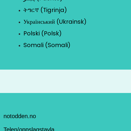
ትግርኛ (Tigrinja)
Український (Ukrainsk)
Polski (Polsk)
Somali (Somali)
notodden.no
Telen/oppslagstavla