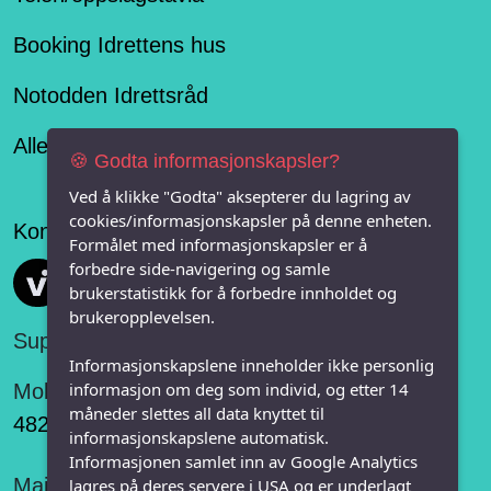
Booking Idrettens hus
Notodden Idrettsråd
Alle lag og organisasjoner på Notodden
🍪 Godta informasjonskapsler?
Ved å klikke "Godta" aksepterer du lagring av
cookies/informasjonskapsler på denne enheten.
Konseptet er levert av
Formålet med informasjonskapsler er å
forbedre side-navigering og samle
Vi FRITID
brukerstatistikk for å forbedre innholdet og
brukeropplevelsen.
Support:
Informasjonskapslene inneholder ikke personlig
informasjon om deg som individ, og etter 14
Mobil:
måneder slettes all data knyttet til
482 75 848
informasjonskapslene automatisk.
Informasjonen samlet inn av Google Analytics
Mail:
lagres på deres servere i USA og er underlagt