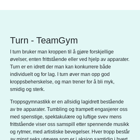
Turn - TeamGym
I turn bruker man kroppen til å gjøre forskjellige
øvelser, enten frittstående eller ved hjelp av apparater.
Turn er en idrett der man kan konkurrere både
individuelt og for lag. I turn øver man opp god
kroppsbeherskelse, og man trener for å bli myk,
smidig og sterk.
Troppsgymnastikk er en allsidig lagidrett bestående
av tre apparater. Tumbling og trampett engasjerer oss
med spenstige, spektakulære og luftige svev mens
frittstående viser oss samspill etter spennende musikk
og rytmer, med artistiske bevegelser. Hver tropp består
av minst seks utøvere som er i aksjon samtidig i hvert