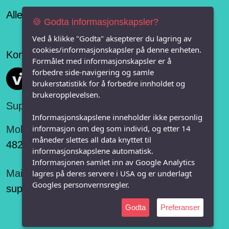
Alle lag og organisasjoner
🍪 Godta informasjonskapsler?
Ved å klikke "Godta" aksepterer du lagring av
cookies/informasjonskapsler på denne enheten.
Konseptet er levert av
Formålet med informasjonskapsler er å
forbedre side-navigering og samle
Vi FRITID
brukerstatistikk for å forbedre innholdet og
brukeropplevelsen.
Support:
Informasjonskapslene inneholder ikke personlig
informasjon om deg som individ, og etter 14
Mobil:
måneder slettes all data knyttet til
482 75 848
informasjonskapslene automatisk.
Informasjonen samlet inn av Google Analytics
Mail:
lagres på deres servere i USA og er underlagt
Googles personvernsregler.
support@vifritid.no
Godta
Preferanser