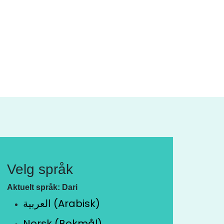
Velg språk
Aktuelt språk: Dari
العربية (Arabisk)
Norsk (Bokmål)