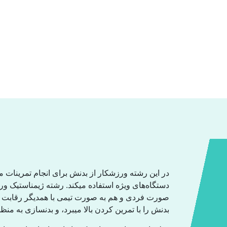
در این رشتە ورزشکار از بدنش برای انجام تمرینات 
دستگاەهای ویژە استفادە میکند. رشتە ژیمناستیک ور
صورت فردی و هم بە صورت تیمی با همدیگر رقابت داش
بدنش را با تمرین کردن بالا میبرد، و بدنسازی بە م.