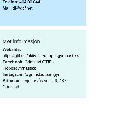
Telefon:
404 00 044
Mail:
dl@gtif.net
Mer informasjon
Webside:
https://gtif.net/aktiviteter/troppsgymnastikk/
Facebook:
Grimstad GTIF -
Troppsgymnastikk
Instagram:
@grimstadteamgym
Adresse:
Terje Løvås vei 119, 4879
Grimstad