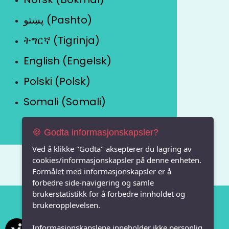
پښتو (Pashto)
ትግርኛ (Tigrinja)
English (Engelsk)
Polski (Polsk)
Somali (Somali)
🍪 Godta informasjonskapsler?
Ved å klikke "Godta" aksepterer du lagring av
cookies/informasjonskapsler på denne enheten.
Formålet med informasjonskapsler er å
forbedre side-navigering og samle
brukerstatistikk for å forbedre innholdet og
brukeropplevelsen.
Informasjonskapslene inneholder ikke personlig
Vi FRITID