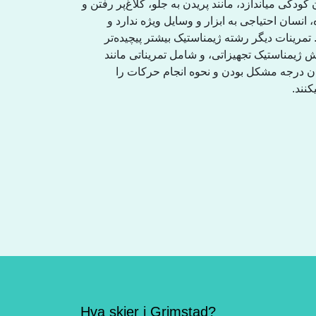
 کودکی میاندازد، مانند پریدن بە جلو، كلاغ‌پر رفتن و
، انسان احتیاجی بە ابزار و وسایل ویژە ندارد و
. تمرینات دیگر رشتە ژیمناستیک بیشتر پیچیدەتر
ش ژیمناستیک تجهیزاتی، و شامل تمریناتی مانند
ن درجە مشکل بودن و نحوە انجام حرکات را
یکنند
Hva skjer i Grimstad?