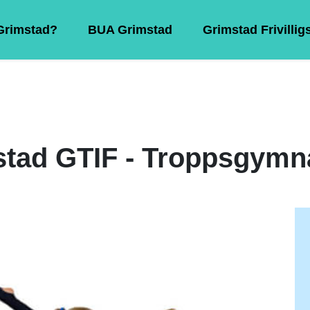
 Grimstad?
BUA Grimstad
Grimstad Frivillig
tad GTIF - Troppsgymn