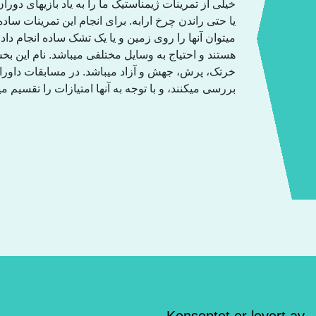
خیلی از تمرینات ژیمناستیک ما را بە یاد بازیهای دوران
یا حتی راندن چرخ ارابە. برای انجام این تمرینات سادە
میتوان آنها را روی زمین و یا یک تشک سادە انجام داد
هستند و احتیاج بە وسایل مختلفی میباشد. نام این بخ
خرتک، پرش، جهش و آزاد میباشد. در مسابقات داورا
بررسی میکنند، و با توجە بە آنها امتیازات را تقسیم م.
Konseptet er levert av