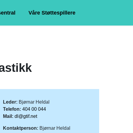
sentral
Våre Støttespillere
astikk
Leder:
Bjørnar Heldal
Telefon:
404 00 044
Mail:
dl@gtif.net
Kontaktperson:
Bjørnar Heldal