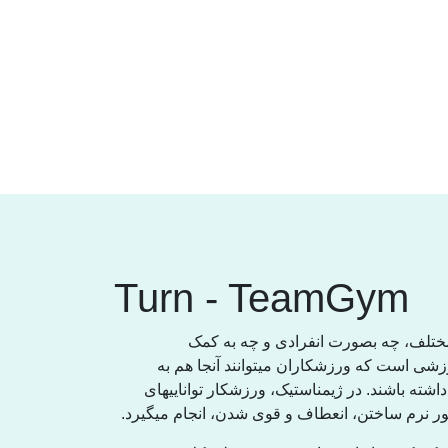
Turn - TeamGym
مختلف، چە بصورت انفرادی و چە بە کمک
زشی است کە ورزشکاران میتوانند آنجا هم بە
تە باشند. در ژیمناستیک، ورزشکار تواناییهای
نظور نرم ساختن، انعطاف و قوی شدن، انجام میگیرد