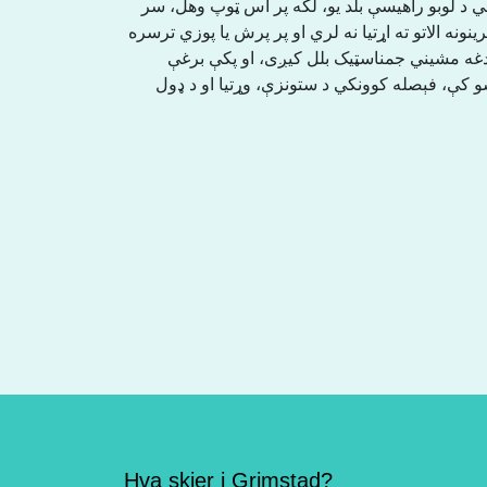
 د لوبو راهیسې بلد یو، لکه پر اس ټوپ وهل، سر
نونه الاتو ته اړتیا نه لري او پر پرش یا پوزي ترسره
. دغه مشیني جمناسټیک بلل کیږی، او پکې برغې
 کې، فېصله کوونکي د ستونزې، وړتیا او د ډول
Hva skjer i Grimstad?