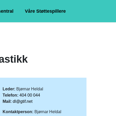
sentral
Våre Støttespillere
astikk
Leder:
Bjørnar Heldal
Telefon:
404 00 044
Mail:
dl@gtif.net
Kontaktperson:
Bjørnar Heldal