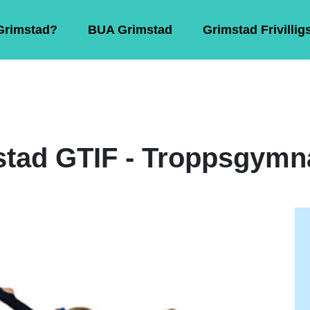
 Grimstad?
BUA Grimstad
Grimstad Frivillig
tad GTIF - Troppsgymn