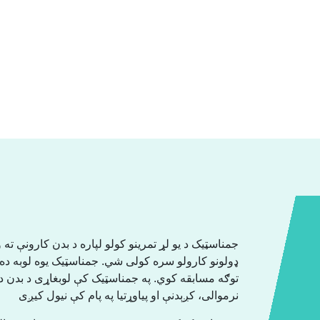
جمناسټیک د یو لړ تمرینو کولو لپاره د بدن کارونې ته و
ډولونو کارولو سره کولی شي. جمناسټیک یوه لوبه ده چ
توګه مسابقه کوي. په جمناسټیک کې لوبغاړی د بدن د 
نرموالی، کږېدنې او پیاوړتیا په پام کې نیول کیږی