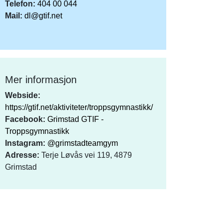
Telefon:
404 00 044
Mail:
dl@gtif.net
Mer informasjon
Webside:
https://gtif.net/aktiviteter/troppsgymnastikk/
Facebook:
Grimstad GTIF -
Troppsgymnastikk
Instagram:
@grimstadteamgym
Adresse:
Terje Løvås vei 119, 4879
Grimstad