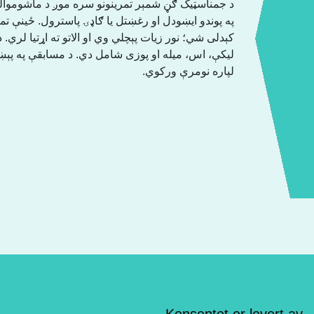
د جمناسټیک ګڼ شمېر تمرینونو سره موږ د ماشوموالي
په پوندو ایښودل او رغښتل یا ګاډۍ پاسترول. ځینې تمری
کېدلی شي؛ نور زیات پېچلي وي او الاتو ته اړتیا لري
لیکې، اس، میله او پوزی شامل دي. د مسابقې په پېښو
لپاره نومرې ورکوي.
Konseptet er levert av