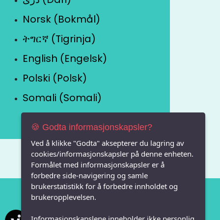
Norsk (Bokmål)
ትግርኛ (Tigrinja)
English (Engelsk)
Polski (Polsk)
Somali (Somali)
🍪 Godta informasjonskapsler?
Ved å klikke "Godta" aksepterer du lagring av
cookies/informasjonskapsler på denne enheten.
Formålet med informasjonskapsler er å
forbedre side-navigering og samle
brukerstatistikk for å forbedre innholdet og
brukeropplevelsen.
Informasjonskapslene inneholder ikke personlig
Vi FRITID