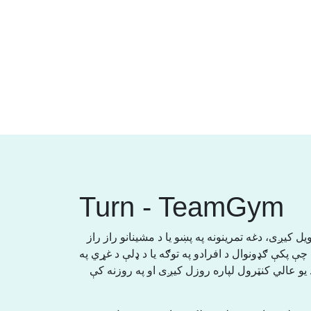
Turn - TeamGym
یل کیږی، دغه تمرینونه په پښو یا د مشینانو راز راز
ې پکې ګډونوال د افرادو په توګه یا د ډلې د غړي په
یو عالي کنټرول لپاره روزل کیږی او په روزنه کې