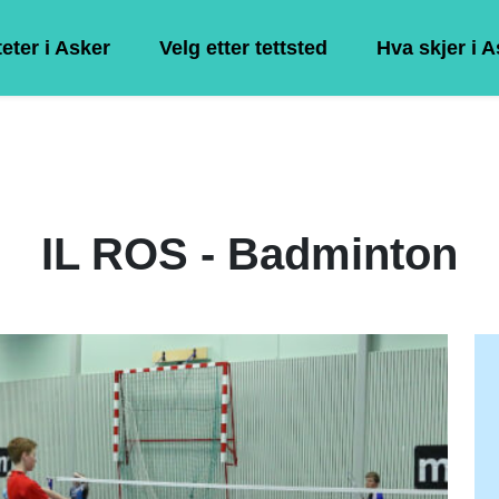
teter i Asker
Velg etter tettsted
Hva skjer i 
IL ROS - Badminton