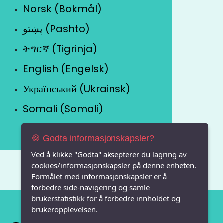
Norsk (Bokmål)
پښتو (Pashto)
ትግርኛ (Tigrinja)
English (Engelsk)
Український (Ukrainsk)
Somali (Somali)
🍪 Godta informasjonskapsler?
Ved å klikke "Godta" aksepterer du lagring av
cookies/informasjonskapsler på denne enheten.
Formålet med informasjonskapsler er å
forbedre side-navigering og samle
brukerstatistikk for å forbedre innholdet og
brukeropplevelsen.