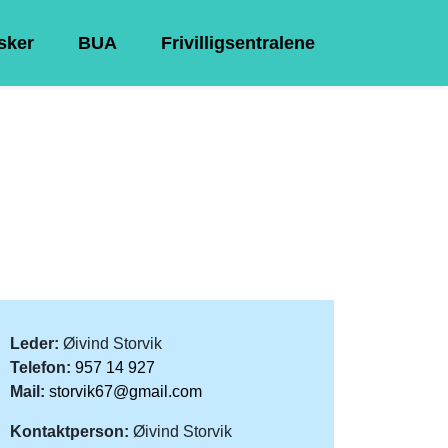
Asker
BUA
Frivilligsentralene
Leder:
Øivind Storvik
Telefon:
957 14 927
Mail:
storvik67@gmail.com
Kontaktperson:
Øivind Storvik