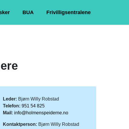
Asker
BUA
Frivilligsentralene
ere
Leder:
Bjørn Willy Robstad
Telefon:
951 54 825
Mail:
info@holmenspeiderne.no
Kontaktperson:
Bjørn Willy Robstad