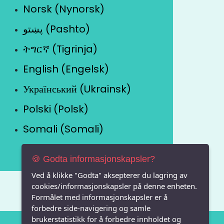
Norsk (Nynorsk)
پښتو (Pashto)
ትግርኛ (Tigrinja)
English (Engelsk)
Український (Ukrainsk)
Polski (Polsk)
Somali (Somali)
🍪 Godta informasjonskapsler?
Ved å klikke "Godta" aksepterer du lagring av
cookies/informasjonskapsler på denne enheten.
Formålet med informasjonskapsler er å
forbedre side-navigering og samle
brukerstatistikk for å forbedre innholdet og