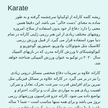
Karate
ریشە کلمە کاراته از اوکیناوا سرچشمه گرفته و به طور
ساده به معنای "دست خالی" می باشد. این دقیقا همین
معنی را دارد: دفاع از خود بدون استفادە از سلاح. امروزه
روشهای مختلف زیادی از این هنر رزمی ژاپنی کاراتە در تمام
دنیا مورد استفادە قرار می گیرد. از قبیل ورزش رزمی
کلاسیک مثل شوتوکان، وادوریو، شیتوریو، گوجوریو و
کیوکوشینکای تا ورزش کاراتە مدرن کە در بازیهای المپیک
سال ٢٠٢٠ در توکیو بە عنوان ورزش المپیکی شناختە خواهد
شد.
کاراتە علاوە بر تمرینات دفاع شخصی مسائل درونی زیادی
را نیز در بر می گیرد. در کاراتە علاوە بر مسائل فیزیکی مثل
تمرین برای افزایش قدرت، سرعت، تحرک، تعادل و تمرکز،
اهمیت زیادی هم بە مواردی مثل ادب و نزاکت، احترام و
تواضع دادە می شود. کاراتە جزو فدراسیون ورزشهای رزمی
نروژ می باشد و برای همە سنها مناسب است – شما ٦ سالە
باشید یا ٦٠ سالە، بدن شما از ورزش کردن استفادە می برد.