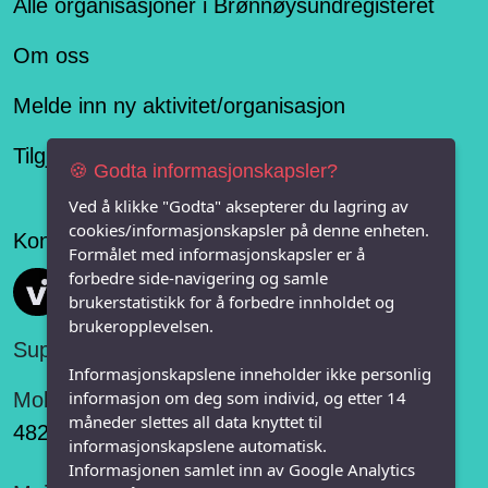
Alle organisasjoner i Brønnøysundregisteret
Om oss
Melde inn ny aktivitet/organisasjon
Tilgjengelighetserklæring
🍪 Godta informasjonskapsler?
Ved å klikke "Godta" aksepterer du lagring av
cookies/informasjonskapsler på denne enheten.
Konseptet er levert av
Formålet med informasjonskapsler er å
forbedre side-navigering og samle
Vi FRITID
brukerstatistikk for å forbedre innholdet og
brukeropplevelsen.
Support:
Informasjonskapslene inneholder ikke personlig
informasjon om deg som individ, og etter 14
Mobil:
måneder slettes all data knyttet til
482 75 848
informasjonskapslene automatisk.
Informasjonen samlet inn av Google Analytics