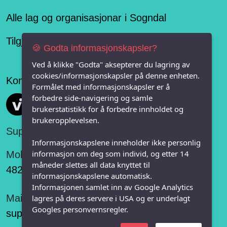
Alle lag og organisasjonar i Sogndal
Tilgjengelegheitserklæring
🍪 Godta informasjonskapsler?
Ved å klikke "Godta" aksepterer du lagring av
cookies/informasjonskapsler på denne enheten.
Konseptet er levert av
Formålet med informasjonskapsler er å
forbedre side-navigering og samle
Vi FRITID
brukerstatistikk for å forbedre innholdet og
brukeropplevelsen.
Support:
Informasjonskapslene inneholder ikke personlig
informasjon om deg som individ, og etter 14
Mobil:
måneder slettes all data knyttet til
482 75 848
informasjonskapslene automatisk.
Informasjonen samlet inn av Google Analytics
Mail:
lagres på deres servere i USA og er underlagt
Googles personvernsregler.
support@vifritid.no