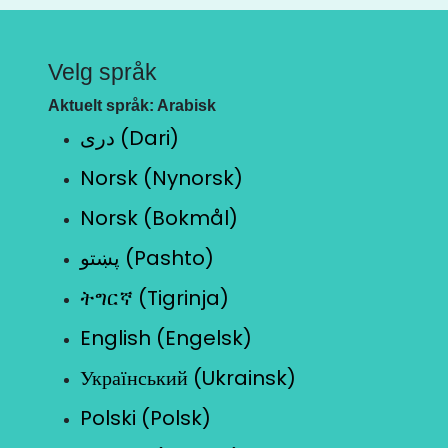
Velg språk
Aktuelt språk: Arabisk
دری (Dari)
Norsk (Nynorsk)
Norsk (Bokmål)
پښتو (Pashto)
ትግርኛ (Tigrinja)
English (Engelsk)
Український (Ukrainsk)
Polski (Polsk)