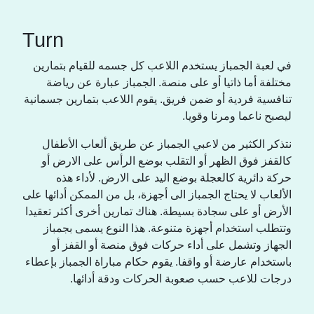
Turn
في لعبة الجمباز يستخدم اللاعب كل جسمه للقيام بتمارين
مختلفة أما ذاتيا أو على منصة. الجمباز عبارة عن رياضة
تنافسية فردية أو ضمن فريق. يقوم اللاعب بتمارين جسمانية
ليصبح ناعما ومرنا وقويا.
نتذكر الكثير من لاعبي الجمباز عن طريق ألعاب الأطفال
كالقفز فوق الظهر أو التقلب بوضع الرأس على الارض أو
حركة دائرية كالعجلة بوضع اليد على الارض. لأداء هذه
الألعاب لا يحتاج الجمباز الى أجهزة، بل من الممكن أدائها على
الأرض أو على سجادة بسيطة. هناك تمارين أخرى أكثر تعقيدا
وتتطلب استخدام أجهزة متنوعة. هذا النوع يسمى بجمباز
الجهاز وتشمل على أداء حركات فوق منصة أو القفز أو
باستخدام عارضة أو واقفا. يقوم حكام مباراة الجمباز بإعطاء
درجات للاعب حسب صعوبة الحركات ودقة أدائها.