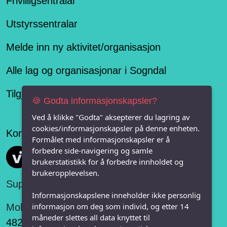
Frivilligsentralar
Utstyrssentralar
Melde inn ny aktivitet/organisasjon
Alle lag og organisasjonar i Sogndal
Tilgjengelegheitserklæring
🍪 Godta informasjonskapsler?
Ved å klikke "Godta" aksepterer du lagring av
cookies/informasjonskapsler på denne enheten.
Konseptet er levert av
Formålet med informasjonskapsler er å
forbedre side-navigering og samle
Vi FRITID
brukerstatistikk for å forbedre innholdet og
brukeropplevelsen.
Support:
Informasjonskapslene inneholder ikke personlig
informasjon om deg som individ, og etter 14
Mobil:
måneder slettes all data knyttet til
482 75 848