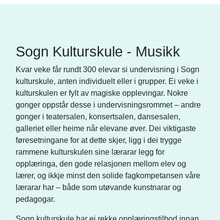
Sogn Kulturskule - Musikk
Kvar veke får rundt 300 elevar si undervisning i Sogn
kulturskule, anten individuelt eller i grupper. Ei veke i
kulturskulen er fylt av magiske opplevingar. Nokre
gonger oppstår desse i undervisningsrommet – andre
gonger i teatersalen, konsertsalen, dansesalen,
galleriet eller heime når elevane øver. Dei viktigaste
føresetningane for at dette skjer, ligg i dei trygge
rammene kulturskulen sine lærarar legg for
opplæringa, den gode relasjonen mellom elev og
lærer, og ikkje minst den solide fagkompetansen våre
lærarar har – både som utøvande kunstnarar og
pedagogar.
Sogn kulturskule har ei rekke opplæringstilbod innan