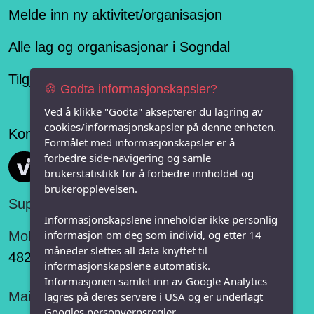
Melde inn ny aktivitet/organisasjon
Alle lag og organisasjonar i Sogndal
Tilgjengelegheitserklæring
🍪 Godta informasjonskapsler?
Ved å klikke "Godta" aksepterer du lagring av
cookies/informasjonskapsler på denne enheten.
Konseptet er levert av
Formålet med informasjonskapsler er å
forbedre side-navigering og samle
Vi FRITID
brukerstatistikk for å forbedre innholdet og
brukeropplevelsen.
Support:
Informasjonskapslene inneholder ikke personlig
informasjon om deg som individ, og etter 14
Mobil:
måneder slettes all data knyttet til
482 75 848
informasjonskapslene automatisk.
Informasjonen samlet inn av Google Analytics
Mail:
lagres på deres servere i USA og er underlagt
Googles personvernsregler.