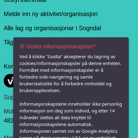
Melde inn ny aktivitet/organisasjon
Alle lag og organisasjonar i Sogndal
Tilgjengelegheitserklæring
🍪 Godta informasjonskapsler?
Ved å klikke "Godta" aksepterer du lagring av
cookies/informasjonskapsler på denne enheten.
Konseptet er levert av
Formålet med informasjonskapsler er å
forbedre side-navigering og samle
Vi FRITID
brukerstatistikk for å forbedre innholdet og
brukeropplevelsen.
Support:
Informasjonskapslene inneholder ikke personlig
informasjon om deg som individ, og etter 14
Mobil:
måneder slettes all data knyttet til
482 75 848
informasjonskapslene automatisk.
Informasjonen samlet inn av Google Analytics
Mail:
lagres på deres servere i USA og er underlagt