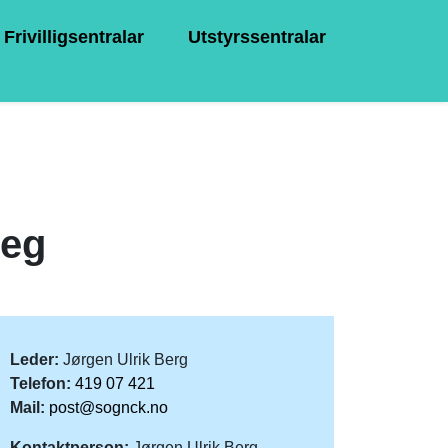
Frivilligsentralar
Utstyrssentralar
veg
Leder:
Jørgen Ulrik Berg
Telefon:
419 07 421
Mail:
post@sognck.no
Kontaktperson:
Jørgen Ulrik Berg