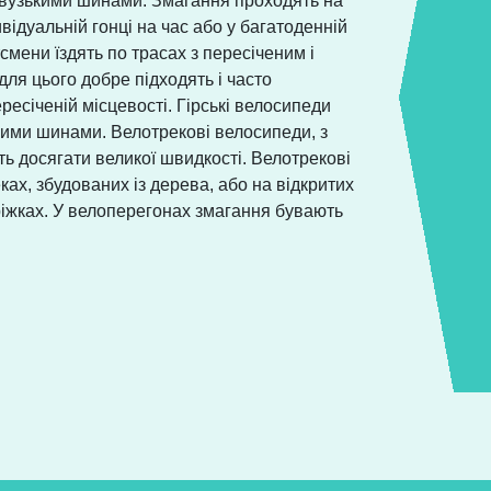
з вузькими шинами. Змагання проходять на
ивідуальній гонці на час або у багатоденній
смени їздять по трасах з пересіченим і
для цього добре підходять і часто
ресіченій місцевості. Гірські велосипеди
ими шинами. Велотрекові велосипеди, з
уть досягати великої швидкості. Велотрекові
ах, збудованих із дерева, або на відкритих
ріжках. У велоперегонах змагання бувають