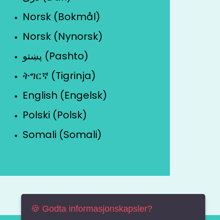
Norsk (Bokmål)
Norsk (Nynorsk)
پښتو (Pashto)
ትግርኛ (Tigrinja)
English (Engelsk)
Polski (Polsk)
Somali (Somali)
🍪 Godta informasjonskapsler?