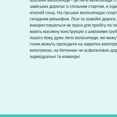
Шосейні велосипеди - це легкі велосипеди 
заміських дорогах із спільним стартом, в інд
етапній гонці. На гірських велосипедах спорт
складним рельєфом. Ліси та гравійні дороги 
використовуються як траси для пробігу по пе
мають масивну конструкцію з широкими груб
іншого боку, дуже легкі велосипеди, які мож
гонки можуть проходити на закритих велотрек
велотреках, на бетонних чи асфальтових до
індивідуальні та командні.