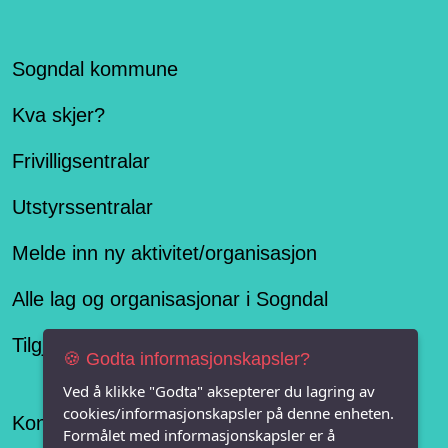
Sogndal kommune
Kva skjer?
Frivilligsentralar
Utstyrssentralar
Melde inn ny aktivitet/organisasjon
Alle lag og organisasjonar i Sogndal
Tilgjengelegheitserklæring
🍪 Godta informasjonskapsler?
Ved å klikke "Godta" aksepterer du lagring av
cookies/informasjonskapsler på denne enheten.
Konseptet er levert av
Formålet med informasjonskapsler er å