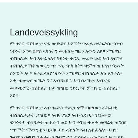
Landeveissykling
ምዝዋር ብሽክለታ ናይ ውድድር ስፖርት ጥራይ ዘይኰነስ፡ ህቡብ
ዓይነት ምውስዋስ ኣካላትን መሕለፍ ግዜን እውን እዩ። ምዝዋር
ብሽክለታ፡ ኣብ እተፈላለየ ዓይነት ቅርጺ መሬት ወይ ኣብ ጽርግያ
ብሽክለታ ኽትዝውርን ጭዋዳታትካ ክትጥቀምን ዝሕግዝ ዓይነት
ስፖርት እዩ። እተፈላለየ ዓይነት ምዝዋር ብሽክለታ እኳ እንተሎ፡
እቲ ዝውቱር ዝዀነ ግና ኣብ ጐደና፡ ኣብ በረኽቲ፡ ኣብ ናይ
መቀዳደሚ ብሽክለታ ቦታ ዝግበር ዓይነታት ምዝዋር ብሽክለታ
እዩ።
ምዝዋር ብሽክለታ ኣብ ጐደና፡ ቀጢን ጎማ ብዘለወን ፈኰስቲ
ብሽክለታታት ይግበር። ኣብዛ ሃገር፡ ኣብ ሓደ ቦታ ዝጅመር፡
ፍጥነትካ ብሰዓታት ዝሕሰብ ወይ ኣብ ተኸታተልቲ መዓልቲ ዝግበር
ግጥማት ማውንቴን ባይክ፡ ሓደ ኣትለት ኣብ እተፈላለየ ሓባጥ
ጐባጥን በዳህን ቦታታት ዝገብሮ ናይ ብሽከለታ ውድድር እዩ። ናይ