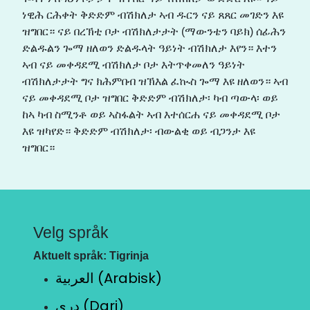
ነዊሕ ርሕቀት ቅድድም ብሽክለታ ኣብ ዱርን ናይ ጸጸር መገድን እዩ
ዝግበር። ናይ በረኽቲ ቦታ ብሽክለታታት (ማውንቴን ባይክ) ሰፊሕን
ድልዱልን ጐማ ዘለወን ድልዱላት ዓይነት ብሽክለታ እየን። እተን
ኣብ ናይ መቀዳደሚ ብሽክለታ ቦታ እትጥቀመለን ዓይነት
ብሽክለታታት ግና ክሕምበብ ዝኽእል ፈኲስ ጐማ እዩ ዘለወን። ኣብ
ናይ መቀዳደሚ ቦታ ዝግበር ቅድድም ብሽክለታ፡ ካብ ጣውላ፡ ወይ
ከኣ ካብ ስሚንቶ ወይ ኣስፋልት ኣብ እተሰርሐ ናይ መቀዳደሚ ቦታ
እዩ ዝካየድ። ቅድድም ብሽክለታ፡ ብውልቂ ወይ ብጋንታ እዩ
ዝግበር።
Velg språk
Aktuelt språk: Tigrinja
العربية (Arabisk)
دری (Dari)