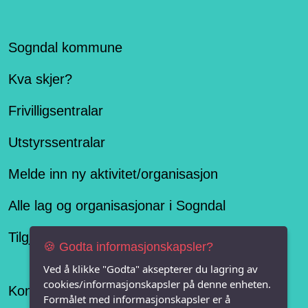
Sogndal kommune
Kva skjer?
Frivilligsentralar
Utstyrssentralar
Melde inn ny aktivitet/organisasjon
Alle lag og organisasjonar i Sogndal
Tilgjengelegheitserklæring
🍪 Godta informasjonskapsler?
Ved å klikke "Godta" aksepterer du lagring av
cookies/informasjonskapsler på denne enheten.
Konseptet er levert av
Formålet med informasjonskapsler er å