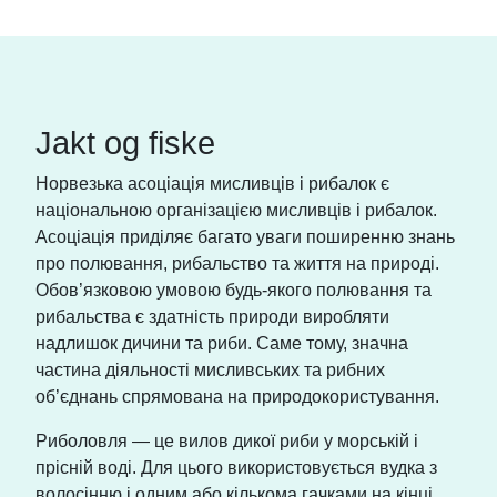
Jakt og fiske
Норвезька асоціація мисливців і рибалок є
національною організацією мисливців і рибалок.
Асоціація приділяє багато уваги поширенню знань
про полювання, рибальство та життя на природі.
Обов’язковою умовою будь-якого полювання та
рибальства є здатність природи виробляти
надлишок дичини та риби. Саме тому, значна
частина діяльності мисливських та рибних
об’єднань спрямована на природокористування.
Риболовля — це вилов дикої риби у морській і
прісній воді. Для цього використовується вудка з
волосінню і одним або кількома гачками на кінці.