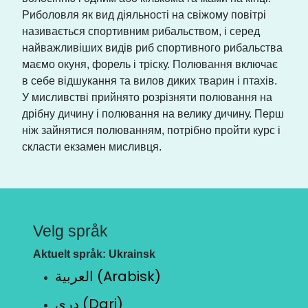
Риболовля як вид діяльності на свіжому повітрі
називається спортивним рибальством, і серед
найважливіших видів риб спортивного рибальства
маємо окуня, форель і тріску. Полювання включає
в себе відшукання та вилов диких тварин і птахів.
У мисливстві прийнято розрізняти полювання на
дрібну дичину і полювання на велику дичину. Перш
ніж зайнятися полюванням, потрібно пройти курс і
скласти екзамен мисливця.
Velg språk
Aktuelt språk: Ukrainsk
العربية (Arabisk)
دری (Dari)