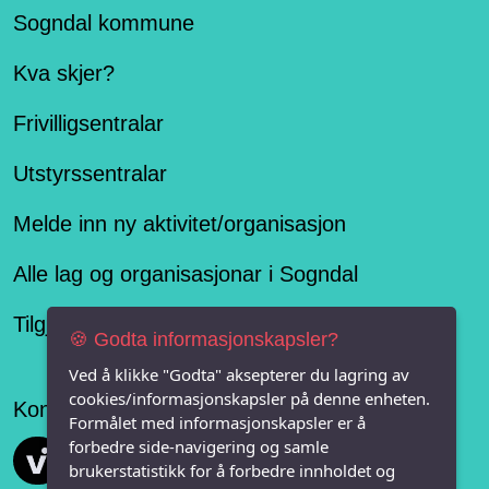
Sogndal kommune
Kva skjer?
Frivilligsentralar
Utstyrssentralar
Melde inn ny aktivitet/organisasjon
Alle lag og organisasjonar i Sogndal
Tilgjengelegheitserklæring
🍪 Godta informasjonskapsler?
Ved å klikke "Godta" aksepterer du lagring av
cookies/informasjonskapsler på denne enheten.
Konseptet er levert av
Formålet med informasjonskapsler er å
forbedre side-navigering og samle
Vi FRITID
brukerstatistikk for å forbedre innholdet og