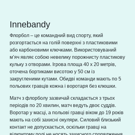
Innebandy
Флорбол – це командний вид спорту, який
розгортається на голій поверхні з пластиковими
або карбоновими ключками. Використовуваний
м’яч являє собою невелику порожнисту пластикову
кульку з отворами. Ігрова площа 40 х 20 метрів,
оточена бортиками висотою у 50 см із
закругленими кутами. Обидві команди мають по 5
польових гравців кожна і воротаря без клюшки.
Матч з флорболу зазвичай складається з трьох
періодів по 20 хвилин, матч ведуть двоє суддів.
Воротар у масці, а польові гравці віком до 19 років
мають на собі захисні окуляри. Силовий близький
контакт не допускається, оскільки гравці на
відкритому полі не носять захисного спорядження.