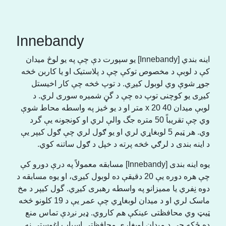
Innebandy
اینه بندي [Innebandy] یو سپورت دې چې په یو لوڅ میدان
کې د لوبې د مخصوص توکې چې د پلاستیک او یا کاربن څخه
جوړ شوې وي لوبول کیږي. د توپ څخه چې کار اخیستل
کیږی یو کوچنی توپ ده چې د گڼ شمیره سوری لري. د
لوبې میدان 40 x 20 متر او د یو څیز په واسطه محاط شوې
وي چې تقریباً 50 متره جگ والې لري او کونجونه یې گرد
وي. هر ټیم 5 لوبغاړي لري او یو ګول لري چې ګول کیپر یې
د اینه بندی د لرګي څخه پرته د خپل د ګول ساتنه کوي.
یوه اینه بندی [Innebandy] مسابقه معمولاً په درې دورو کې
چې هره دوره یې 20 دقیقې ده لوبول کیږی، او یوه مسابقه د
دوه نِفري یا ممیزانو په واسطه رهبری کیږي. گول کیپر د مخ
ماسک لري او د میدان لوبغاړي چې عمر یې د 19 کلونو څخه
ټیټ وي محافظتی عینکې هم کاروي. ډیر نږدې تماس منع
ده ځکه چې د میدان لوبغاړي محافظتی اسباب اغوستي نه