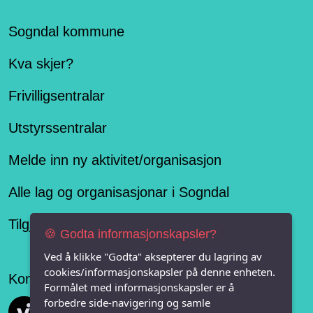
Sogndal kommune
Kva skjer?
Frivilligsentralar
Utstyrssentralar
Melde inn ny aktivitet/organisasjon
Alle lag og organisasjonar i Sogndal
Tilgjengelegheitserklæring
🍪 Godta informasjonskapsler?
Ved å klikke "Godta" aksepterer du lagring av
cookies/informasjonskapsler på denne enheten.
Konseptet er levert av
Formålet med informasjonskapsler er å
forbedre side-navigering og samle
Vi FRITID