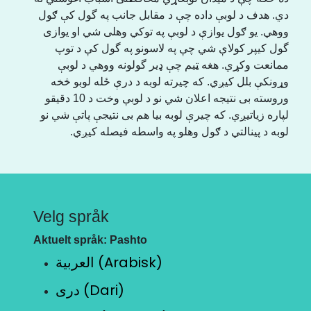
دي. هدف د لوبې داده چې د مقابل جانب په گول کې ګول
ووهي. یو ګول یوازې د لوبې په توکي وهلی شي او یوازی
گول کیپر کولاې شي چې په لاسونو په گول کې د توپ
ممانعت وکړي. هغه ټیم چې ډیر گولونه ووهي د لوبې
وړونکې بلل کیږي. که چیرته لوبه د درې ځله لوبو څخه
وروسته بی نتیجه اعلان شي نو د لوبې وخت د 10 دقیقو
لپاره زیاتیږي. که چیرې لوبه بیا هم بی نتیجې پاتې شي نو
لوبه د پینالتي د ګول وهلو په واسطه فیصله کیږي.
Velg språk
Aktuelt språk: Pashto
العربية (Arabisk)
دری (Dari)