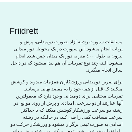
Friidrett
مسابقات سپورت رشتە آزاد بصورت دومیدانی، پرش و
پرتاب انجام میشود. این سپورت در یک محوطە دور میدانی
بیرون بە طول ٤٠٠ متر بە دور یک میدان چمن شدە انجام
میشود. البتە چند نوع تمرینات آن هم پیدا میشود کە در داخل
سالن انجام میگیرد.
برای تمرین دومیدانی ورزشکاران همزمان میدوند و کوشش
میکنند کە قبل از همە خود را بە مقصد نهایی برسانند.
تمرینات مختلفی برای دومیدانی وجود دارد کە معمولترین
آنها عبارتند از دو سرعت، امدادی و پرش از روی موانع. در
رشتە دو سرعت ورزشکار کوشش میکند کە با حداکثر
سرعت مسافت کمی را طی کند، در حالیکە در رشتە
امدادی بە صورت تیمی برگزار میشود و ورزشکار حرکت دو
را با نفرات هم تیمی خود عوض میکند. در رشتە پرش موانع