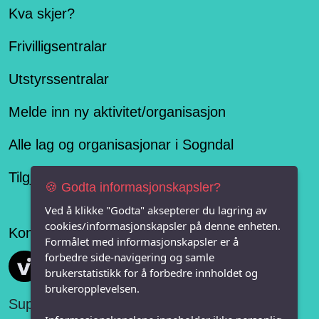
Kva skjer?
Frivilligsentralar
Utstyrssentralar
Melde inn ny aktivitet/organisasjon
Alle lag og organisasjonar i Sogndal
Tilgjengelegheitserklæring
🍪 Godta informasjonskapsler?
Ved å klikke "Godta" aksepterer du lagring av
cookies/informasjonskapsler på denne enheten.
Konseptet er levert av
Formålet med informasjonskapsler er å
forbedre side-navigering og samle
Vi FRITID
brukerstatistikk for å forbedre innholdet og
brukeropplevelsen.
Support: