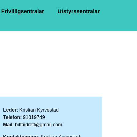
Frivilligsentralar
Utstyrssentralar
Leder:
Kristian Kyrvestad
Telefon:
91319749
Mail:
bilfriidrett@gmail.com
Kontaktperson:
Kristian Kyrvestad