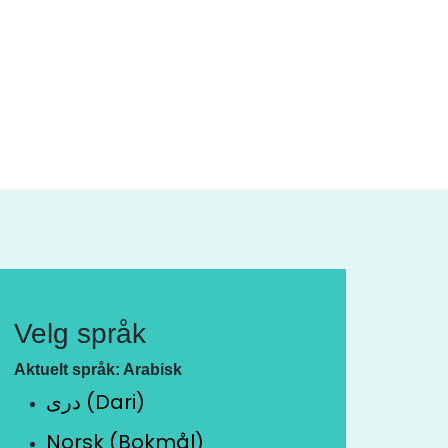
Velg språk
Aktuelt språk: Arabisk
دری (Dari)
Norsk (Bokmål)