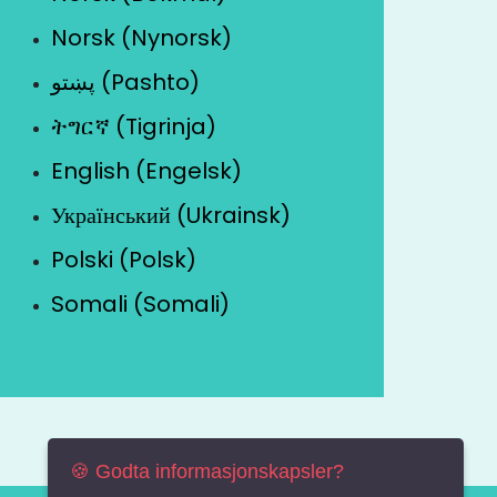
Norsk (Nynorsk)
پښتو (Pashto)
ትግርኛ (Tigrinja)
English (Engelsk)
Український (Ukrainsk)
Polski (Polsk)
Somali (Somali)
🍪 Godta informasjonskapsler?