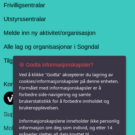
Frivilligsentralar
Utstyrssentralar
Melde inn ny aktivitet/organisasjon
Alle lag og organisasjonar i Sogndal
Tilgjengelegheitserklæring
🍪 Godta informasjonskapsler?
Ved å klikke "Godta" aksepterer du lagring av
cookies/informasjonskapsler på denne enheten.
Konseptet er levert av
Formålet med informasjonskapsler er å
forbedre side-navigering og samle
Vi FRITID
brukerstatistikk for å forbedre innholdet og
brukeropplevelsen.
Support:
Informasjonskapslene inneholder ikke personlig
informasjon om deg som individ, og etter 14
Mobil:
måneder slettes all data knyttet til