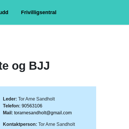
kudd
Frivilligsentral
te og BJJ
Leder:
Tor Arne Sandholt
Telefon:
90563106
Mail:
torarnesandholt@gmail.com
Kontaktperson:
Tor Arne Sandholt