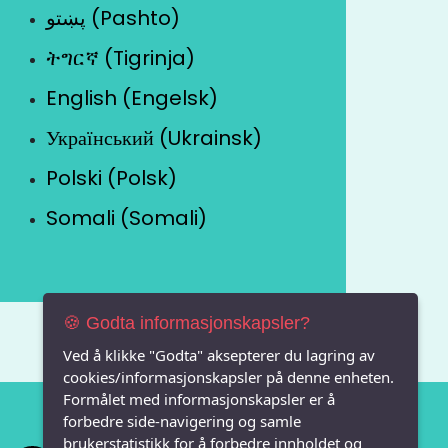
پښتو (Pashto)
ትግርኛ (Tigrinja)
English (Engelsk)
Український (Ukrainsk)
Polski (Polsk)
Somali (Somali)
🍪 Godta informasjonskapsler?
Ved å klikke "Godta" aksepterer du lagring av
cookies/informasjonskapsler på denne enheten.
Formålet med informasjonskapsler er å
forbedre side-navigering og samle
brukerstatistikk for å forbedre innholdet og