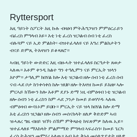
Ryttersport
እዚ ዓይነት ስፖርት እዚ ኩሉ ብዛዕባ ምትሕግጋዝን ምምዕርራይን
ብፈረስ ምግላብ እዩ። እቲ ነቲ ፈረስ ዝጋልብ ሰብ ነቲ ፈረስ
ብሉጓም ናይ ኢድ ምልክት፡ ብዝተፈላለዩ ናይ እግሪ ምልክታትን
ብናይ ድምጺ ትእዛዝን ይቆጻጸሮ።
ኣብዚ ዓይነት ውድድር እዚ ብዙሓት ዝተፈላለዩ ስርዓታት ጸወታ
ኣለዉ። እቶም ቀንዲ ክልተ ግን ተዓሊምን ናይ ምርኢት ዝላን
እዮም። ታዓሊም ክበሃል ከሎ እቲ ዝጋልብ ዘሎ ሰብ ነቲ ፈረስ ሰብ
ናብ ሓደ ቦታ ከንቀሳቀስ ከሎ ዝህቦ ዘሎ ትእዛዝ ከመይ ይእዘዞ ኣሎ
ምርኣይ ክኸውን ከሎ እቶም ደያኑ ድማ ነዚ ብምዕዛብ ነቲ ዝጋልብ
ዘሎ ሰብን ነቲ ፈረስን ከም ሓደ ጋንታ ከመይ ይወሃሃዱ ኣለዉ
ብምዕዛብ ውሳነኦም ይህቡ። ምርኢት ናይ ዝላ ክበሃል ከሎ ድማ
እቲ ፈረስን ዝጋልቦ ዘሎ ሰብን መሰናክላት ዘለዎ ቅድድም ኣብ
ዝሓጸረ ግዜ ብዘይ ዝኾነ ሰኸም ምቅጻዕቲ ክፍጽምዎ ከለዉ ኢዩ።
ዝተፈላለዩ ማእከላት ምልምማድ ምግላብ ኣፍራስን፡ ከመይ ጌርካ
ፈረስ ትሕዝን መምሃሪ ኣለዉ። ኣብ እቲ ቅኑዕ መሳለጥያታት ዘለዎ