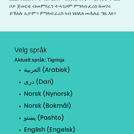
ቦታ ጀመርቲ ብመምሃራን ተሓጊዞም ምግላብ ፈረስ ክመሃሩ
ይኽእሉ ኢዮም። ምግላብ ፈረስ ኣብ ዝበለጸ መሕለፊ ግዜ እዩ።
Velg språk
Aktuelt språk: Tigrinja
العربية (Arabisk)
دری (Dari)
Norsk (Nynorsk)
Norsk (Bokmål)
پښتو (Pashto)
English (Engelsk)