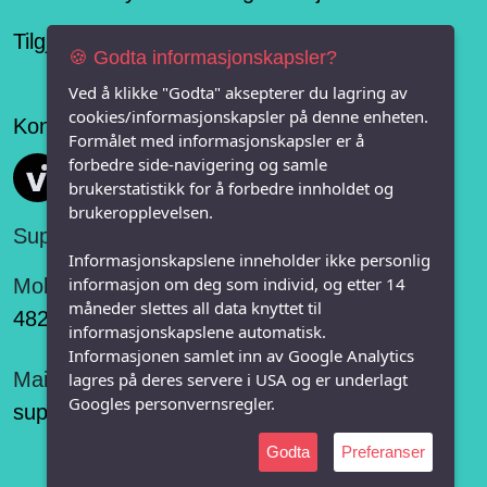
Tilgjengelighetserklæring
🍪 Godta informasjonskapsler?
Ved å klikke "Godta" aksepterer du lagring av
cookies/informasjonskapsler på denne enheten.
Konseptet er levert av
Formålet med informasjonskapsler er å
forbedre side-navigering og samle
Vi FRITID
brukerstatistikk for å forbedre innholdet og
brukeropplevelsen.
Support:
Informasjonskapslene inneholder ikke personlig
informasjon om deg som individ, og etter 14
Mobil:
måneder slettes all data knyttet til
482 75 848
informasjonskapslene automatisk.
Informasjonen samlet inn av Google Analytics
Mail:
lagres på deres servere i USA og er underlagt
Googles personvernsregler.
support@vifritid.no
Godta
Preferanser