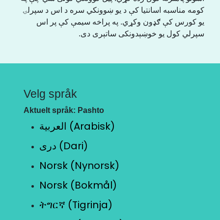
کومه مناسبه اسانتیا کې د یو ښوونکي سره د اس د سپرلۍ
یو کورس کې ګډون وکړي. په پراخه سیمې کې پر اس
سپرلي کول یو خوښېدونکی ساتېری دی.
Velg språk
Aktuelt språk: Pashto
العربية (Arabisk)
دری (Dari)
Norsk (Nynorsk)
Norsk (Bokmål)
ትግርኛ (Tigrinja)