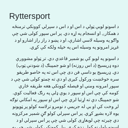
Ryttersport
د اسونو لوبې ټولې د اس او د اس د سپرلي کوونکي ترمنځه
د همکارۍ او انسجام په اړه دي. پر اس سپور کولی شي چې
واګو په وسیله لاسي اشارې، او د پښو د راز راز اشارو او د
غږیز امرونو په وسیله اس په خپله ولکه کې کړي.
د اسونو په لوبو کې یو شمېر قاعدې دي. تر ټولو مشوورې
دوه ډریسیج (د اس روزنه) او شو جمپینګ (د ښودنې ټوپ)
دي. ډریسیج یو داسې فن دی چې اس ته په خاصو طریقو
سره خوځښت ورکول کیږی او دې ته چمتو کولی شي چې د
سپور امرونه ومني او فېصله کوونکي هغه طریقه څاري
کومه کې چې اس او سپور د یوې ډلې په رنګ فعالیت کوي.
شو جمپینګ دې ته اړتیا لري چې اس او سپور په امکاني توګه
لږ وخت کې او بې له جریمې د نومرو ترلاسه کولو پر ټوپونو
یوه لاره بشپړ کړي. پر اس سپرلي کولو ګڼ شمېر مرکزونه
دي چیرته چې لوبغاړی کولی شي چې پر اس سپرلي او د
اسونو پاملرنه کول زده کړي. پیل کوونکي کولی شي چې په