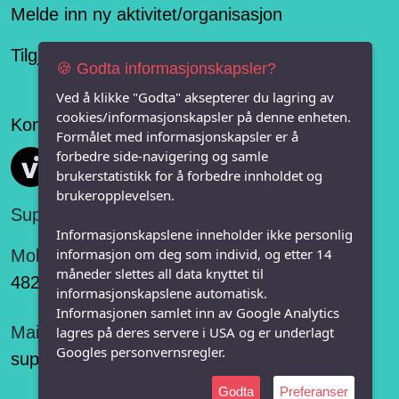
Melde inn ny aktivitet/organisasjon
Tilgjengelighetserklæring
🍪 Godta informasjonskapsler?
Ved å klikke "Godta" aksepterer du lagring av
cookies/informasjonskapsler på denne enheten.
Konseptet er levert av
Formålet med informasjonskapsler er å
forbedre side-navigering og samle
Vi FRITID
brukerstatistikk for å forbedre innholdet og
brukeropplevelsen.
Support:
Informasjonskapslene inneholder ikke personlig
informasjon om deg som individ, og etter 14
Mobil:
måneder slettes all data knyttet til
482 75 848
informasjonskapslene automatisk.
Informasjonen samlet inn av Google Analytics
Mail:
lagres på deres servere i USA og er underlagt
Googles personvernsregler.
support@vifritid.no
Godta
Preferanser