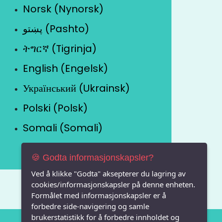
Norsk (Nynorsk)
پښتو (Pashto)
ትግርኛ (Tigrinja)
English (Engelsk)
Український (Ukrainsk)
Polski (Polsk)
Somali (Somali)
🍪 Godta informasjonskapsler?
Ved å klikke "Godta" aksepterer du lagring av
cookies/informasjonskapsler på denne enheten.
Formålet med informasjonskapsler er å
forbedre side-navigering og samle
brukerstatistikk for å forbedre innholdet og