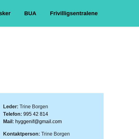
Asker
BUA
Frivilligsentralene
Leder:
Trine Borgen
Telefon:
995 42 814
Mail:
hyggenif@gmail.com
Kontaktperson:
Trine Borgen