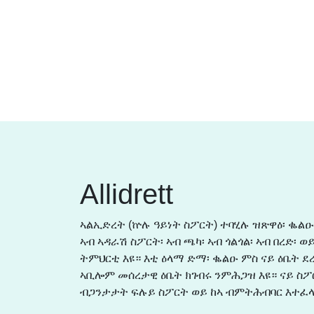
Allidrett
ኣልኢድረት (ኵሉ ዓይነት ስፖርት) ተባሂሉ ዝጽዋዕ፡ ቈልዑ
ኣብ ኣዳራሽ ስፖርት፡ ኣብ ጫካ፡ ኣብ ጎልጎል፡ ኣብ በረድ፡ 
ትምህርቲ እዩ። እቲ ዕላማ ድማ፡ ቈልዑ ምስ ናይ ዕቤት
ኣቢሎም መሰረታዊ ዕቤት ክገብሩ ንምሕጋዝ እዩ። ናይ ስ
ብጋንታታት ፍሉይ ስፖርት ወይ ከኣ ብምትሕብባር እተፈላ