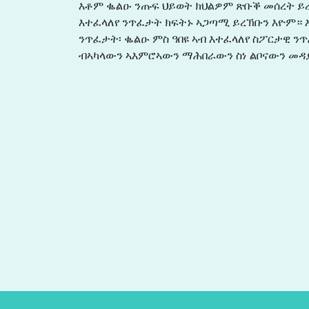
እቶም ቈልዑ ንጡፍ ህይወት ክህልዎም ጽቡቕ መሰረት ይረ
እተፈላለየ ንጥፈታት ክፍትኑ ኣጋጣሚ ይረኽቡን እዮም። እ
ንጥፈታት፡ ቈልዑ ምስ ዓበዩ ኣብ እተፈላለየ ስፖርታዊ
ብኣካላውን ኣእምሮኣውን ማሕበራውን ስነ ልቦናውን መዳ