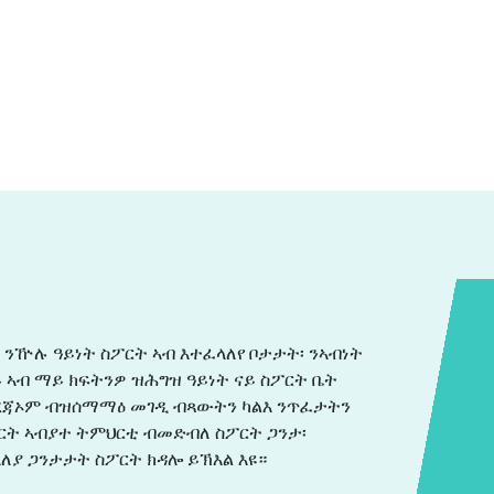
 ንዅሉ ዓይነት ስፖርት ኣብ እተፈላለየ ቦታታት፡ ንኣብነት
ወይ ኣብ ማይ ክፍትንዎ ዝሕግዝ ዓይነት ናይ ስፖርት ቤት
 ደረጃኦም ብዝሰማማዕ መገዲ ብጻውትን ካልእ ንጥፈታትን
ፖርት ኣብያተ ትምህርቲ ብመድብለ ስፖርት ጋንታ፡
ለያ ጋንታታት ስፖርት ክዳሎ ይኽእል እዩ።