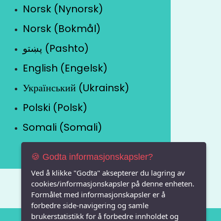
Norsk (Nynorsk)
Norsk (Bokmål)
پښتو (Pashto)
English (Engelsk)
Український (Ukrainsk)
Polski (Polsk)
Somali (Somali)
🍪 Godta informasjonskapsler?
Ved å klikke "Godta" aksepterer du lagring av
cookies/informasjonskapsler på denne enheten.
Formålet med informasjonskapsler er å
forbedre side-navigering og samle
brukerstatistikk for å forbedre innholdet og