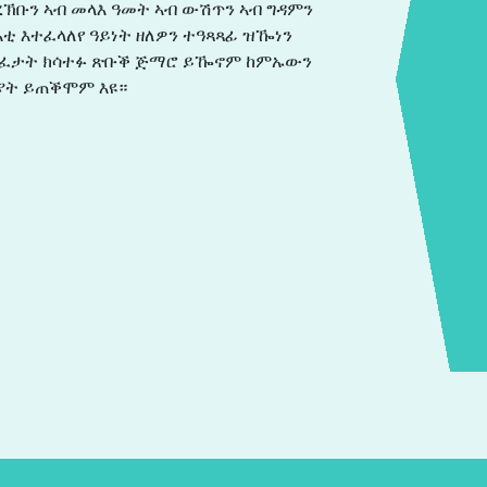
ኽቡን ኣብ መላእ ዓመት ኣብ ውሽጥን ኣብ ግዳምን
ቲ እተፈላለየ ዓይነት ዘለዎን ተዓጻጻፊ ዝዀነን
 ንጥፈታት ክሳተፉ ጽቡቕ ጅማሮ ይዀኖም ከምኡውን
ያት ይጠቕሞም እዩ።