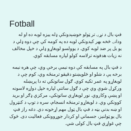
Fotball
فټ بال د نړۍ تر ټولو خوښېدونکې ډله ییزه لوبه ده او له
ودانۍ څخه بهر کېدونکې لوبه ده په کومه کې چې دوه ډلې د
یو بل پر ضد لوبه کوي. د یوولسو لوبغاړو ډلې د خپل مخالف
نه زیات هدفونه ترلاسه کولو لپاره مسابقه کوي.
د فټ بال په مسابقه کې دوه نیمې برخې وي، چې هره نیمه
برخه یې د شلو او څلوېښتو دقیقو ترمنځه وي، کوم چې د
لوبغاړو په عمر تکیه کوي. ګول ساتونکي ته دا پرېښله
ورکړل شوې وي چې د ګول ساتنې لپاره خپل دواړه لاسونه
او پښې وکاروي. نور لوبغاړي ساتونکي، مرکزي ډګر او برید
کوونکي وي. د لوبغاړو ترمنځه انسجام، سره د توپ د کنټرول
او ښه بدني بڼه د فټ بال ټول مهم اړخونه دي. دغه راز فټ
بال یو ټولنیز، جسماني او کردار جوړوونکی فعالیت دی. څوک
چې غواړي فټ بال کولی شي.