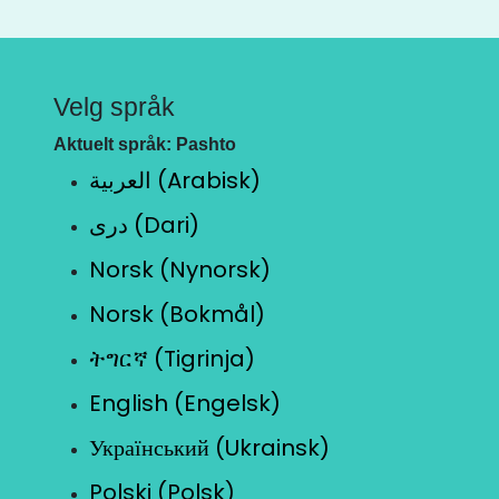
Velg språk
Aktuelt språk: Pashto
العربية (Arabisk)
دری (Dari)
Norsk (Nynorsk)
Norsk (Bokmål)
ትግርኛ (Tigrinja)
English (Engelsk)
Український (Ukrainsk)
Polski (Polsk)