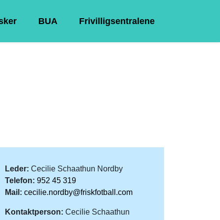
Asker
BUA
Frivilligsentralene
Leder:
Cecilie Schaathun Nordby
Telefon:
952 45 319
Mail:
cecilie.nordby@friskfotball.com
Kontaktperson:
Cecilie Schaathun