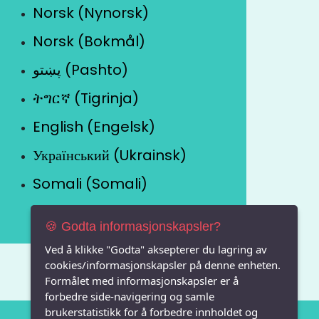
Norsk (Nynorsk)
Norsk (Bokmål)
پښتو (Pashto)
ትግርኛ (Tigrinja)
English (Engelsk)
Український (Ukrainsk)
Somali (Somali)
🍪 Godta informasjonskapsler?
Ved å klikke "Godta" aksepterer du lagring av
cookies/informasjonskapsler på denne enheten.
Formålet med informasjonskapsler er å
forbedre side-navigering og samle
brukerstatistikk for å forbedre innholdet og