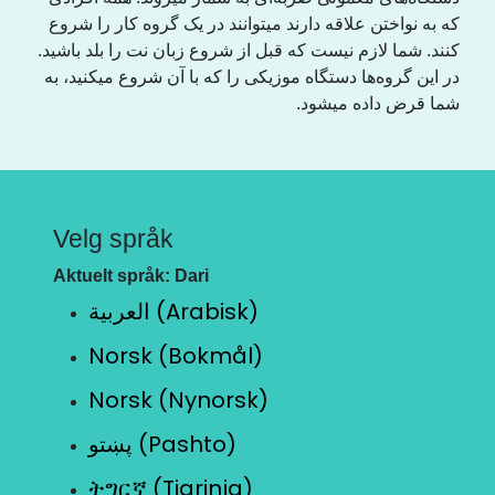
کە بە نواختن علاقە دارند میتوانند در یک گروە کار را شروع
کنند. شما لازم نیست کە قبل از شروع زبان نت را بلد باشید.
در این گروەها دستگاە موزیکی را کە با آن شروع میکنید، بە
شما قرض دادە میشود.
Velg språk
Aktuelt språk: Dari
العربية (Arabisk)
Norsk (Bokmål)
Norsk (Nynorsk)
پښتو (Pashto)
ትግርኛ (Tigrinja)