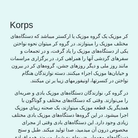
Korps
کر موزیک یک گروە موزیک یا ارکستر میباشد کە دستگاەهای
مختلف موزیک را مینوازند. در گروە کر میتوان نحوە نواختن
یکی از دستگاەهای موزیک را یاد گرفت، و در تجمعات و
سفرهای گردشی آنها را همراهی کرد. در برگزاری مراسمات
مانند روز ملی و دیگر روزهای جشن، گروەهای کر در بیرون
و خیابان‌ها موزیک اجراء میکنند. دستە نوازندگان هنگام
نواختن در کنسرتها، اونیفورمهای زیبا بر تن میکنند.
در گروە کر، نوازندگان دستگاەهای موزیک بادی و ضربەای
را می‌نوازند. وقتی کە دستگاەهای مختلف و گوناگون با
همدیگر یک قطعە موزیک مینوازند، یک صحنە زیبای موزیک
اجرا میشود. در این گروەها دستگاەهای موزیک بادی مختلف
زیادی وجود دارد. این دستگاەهای بادی وقتی از مجرای
مخصوص درون آن میدمید، صدا تولید میکند. طبل و سنج
دستگاەهای معمولی ضربەای بە شمار میروند. همە افرادی