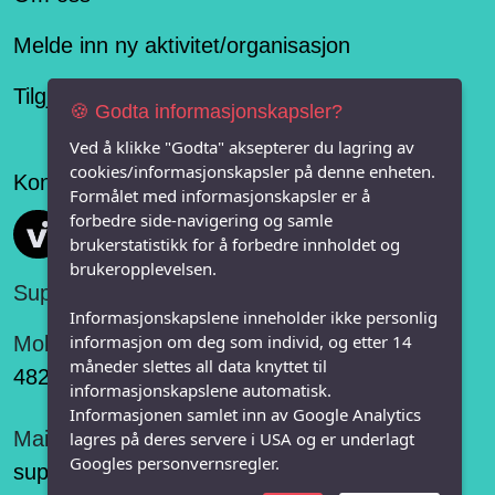
Melde inn ny aktivitet/organisasjon
Tilgjengelighetserklæring
🍪 Godta informasjonskapsler?
Ved å klikke "Godta" aksepterer du lagring av
cookies/informasjonskapsler på denne enheten.
Konseptet er levert av
Formålet med informasjonskapsler er å
forbedre side-navigering og samle
Vi FRITID
brukerstatistikk for å forbedre innholdet og
brukeropplevelsen.
Support:
Informasjonskapslene inneholder ikke personlig
informasjon om deg som individ, og etter 14
Mobil:
måneder slettes all data knyttet til
482 75 848
informasjonskapslene automatisk.
Informasjonen samlet inn av Google Analytics
Mail:
lagres på deres servere i USA og er underlagt
Googles personvernsregler.
support@vifritid.no