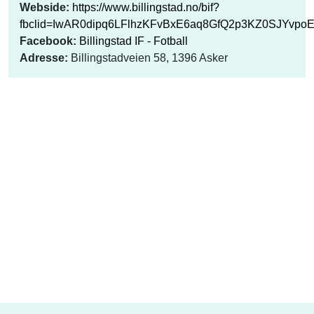
Webside:
https://www.billingstad.no/bif?
fbclid=IwAR0dipq6LFlhzKFvBxE6aq8GfQ2p3KZ0SJYvp
Facebook:
Billingstad IF - Fotball
Adresse:
Billingstadveien 58, 1396 Asker