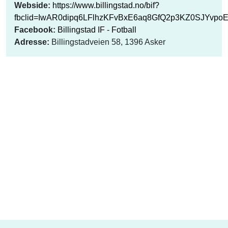
Webside:
https://www.billingstad.no/bif?
fbclid=IwAR0dipq6LFlhzKFvBxE6aq8GfQ2p3KZ0SJYvp
Facebook:
Billingstad IF - Fotball
Adresse:
Billingstadveien 58, 1396 Asker