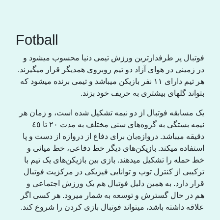
Fotball
فوتبال پر طرفدارترین ورزش تیمی دنیا محسوب میشود و
در زمینی در هوای آزاد دو تیم روبروی همدیگر قرار میگیرند.
هر تیم دارای ١١ نفر بازیکن میباشد و تیمی برندە میشود کە
بتواند گلهای بیشتری بە حریف خود بزند.
یک مسابقە فوتبال از دو نیمە تشکیل شدە است، و زمان هر
نیمە بستگی بە گروەهای سنی مختلف بە مدت ٢٠ تا ٤٥
دقیقە میباشد. دروازەبان برای دفاع از دروازە از دست و پا
استفادە میکند. بازیکن‌های دیگر خط دفاعی، خط میانی و
خط حملە را تشکیل میدهند. بازی بین بازیکن‌های یک تیم با
ترکیبی از کنترل توپ و توانایی فیزیکی در مرکزیت فوتبال
قرار دارد. بە همین دلیل فوتبال هم یک ورزش اجتماعی و
هم در حال گسترش و توسعە بە شمار میرود. هر کسی اگر
علاقە داشتە باشد، میتواند فوتبال بازی کردن را شروع کند.