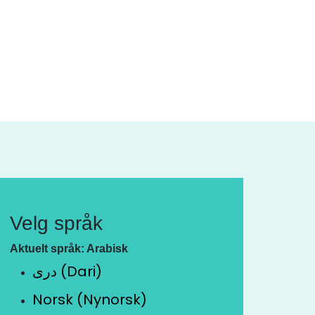
Velg språk
Aktuelt språk: Arabisk
دری (Dari)
Norsk (Nynorsk)