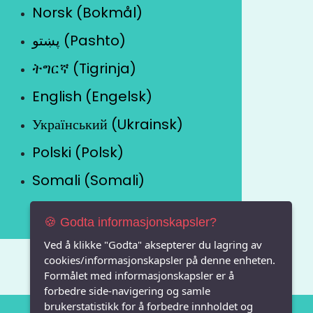
Norsk (Bokmål)
پښتو (Pashto)
ትግርኛ (Tigrinja)
English (Engelsk)
Український (Ukrainsk)
Polski (Polsk)
Somali (Somali)
🍪 Godta informasjonskapsler?
Ved å klikke "Godta" aksepterer du lagring av
cookies/informasjonskapsler på denne enheten.
Formålet med informasjonskapsler er å
forbedre side-navigering og samle
brukerstatistikk for å forbedre innholdet og