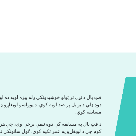
فټ بال د نړۍ تر ټولو خوښېدونکې ډله ییزه لوبه ده ا
دوه ډلې د یو بل پر ضد لوبه کوي. د یوولسو لوبغاړو ډ
مسابقه کوي.
د فټ بال په مسابقه کې دوه نیمې برخې وي، چې هره،
کوم چې د لوبغاړو په عمر تکیه کوي. ګول ساتونکي ت