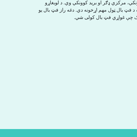
نکي، مرکزي ډګر او برید کوونکي وي. د لوبغاړو
 د فټ بال ټول مهم اړخونه دي. دغه راز فټ بال یو
څوک چې غواړي فټ بال کولی شي