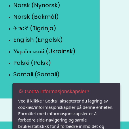
Norsk (Nynorsk)
Norsk (Bokmål)
ትግርኛ (Tigrinja)
English (Engelsk)
Український (Ukrainsk)
Polski (Polsk)
Somali (Somali)
🍪 Godta informasjonskapsler?
Ved å klikke "Godta" aksepterer du lagring av
cookies/informasjonskapsler på denne enheten.
Formålet med informasjonskapsler er å
forbedre side-navigering og samle
brukerstatistikk for å forbedre innholdet og