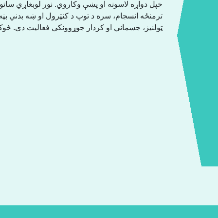
خپل دواړه لاسونه او پښې وکاروي. نور لوبغاړي ساتو
ترمنځه انسجام، سره د توپ د کنټرول او ښه بدني بڼه
ټولنیز، جسماني او کردار جوړوونکی فعالیت دی. .