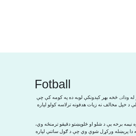
Fotball
و له ودانۍ څخه بهر کېدونکې لوبه ده په کومه کې چې
لې د خپل مخالف نه زیات هدفونه ترلاسه کولو لپاره
 نیمه برخه یې د شلو او څلوېښتو دقیقو ترمنځه وي
ه دا پرېښله ورکړل شوې وي چې د ګول ساتنې لپاره