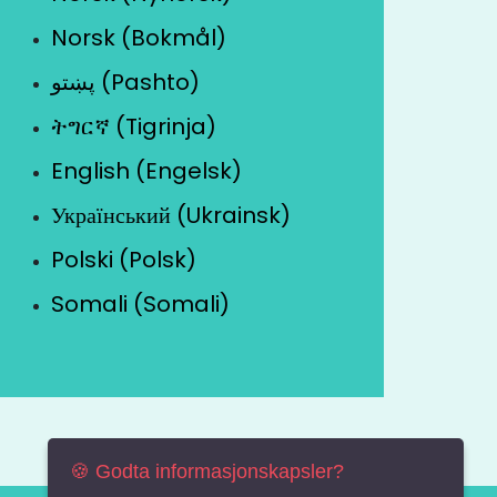
Norsk (Bokmål)
پښتو (Pashto)
ትግርኛ (Tigrinja)
English (Engelsk)
Український (Ukrainsk)
Polski (Polsk)
Somali (Somali)
🍪 Godta informasjonskapsler?