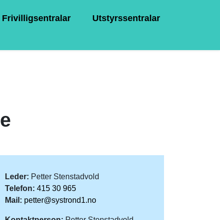
Frivilligsentralar
Utstyrssentralar
pe
Leder:
Petter Stenstadvold
Telefon:
415 30 965
Mail:
petter@systrond1.no
Kontaktperson:
Petter Stenstadvold