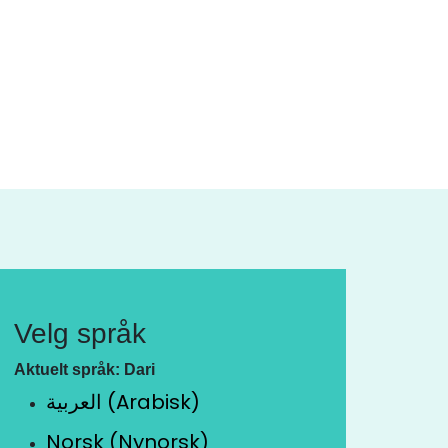
Velg språk
Aktuelt språk: Dari
العربية (Arabisk)
Norsk (Nynorsk)