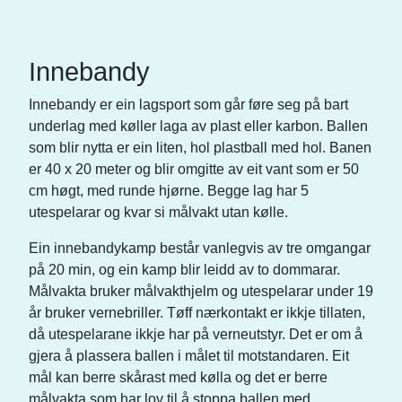
Innebandy
Innebandy er ein lagsport som går føre seg på bart
underlag med køller laga av plast eller karbon. Ballen
som blir nytta er ein liten, hol plastball med hol. Banen
er 40 x 20 meter og blir omgitte av eit vant som er 50
cm høgt, med runde hjørne. Begge lag har 5
utespelarar og kvar si målvakt utan kølle.
Ein innebandykamp består vanlegvis av tre omgangar
på 20 min, og ein kamp blir leidd av to dommarar.
Målvakta bruker målvakthjelm og utespelarar under 19
år bruker vernebriller. Tøff nærkontakt er ikkje tillaten,
då utespelarane ikkje har på verneutstyr. Det er om å
gjera å plassera ballen i målet til motstandaren. Eit
mål kan berre skårast med kølla og det er berre
målvakta som har lov til å stoppa ballen med