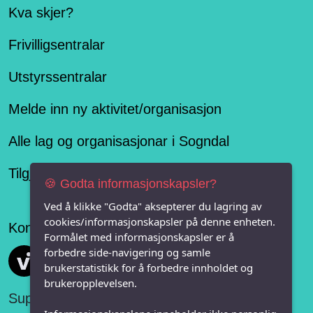
Kva skjer?
Frivilligsentralar
Utstyrssentralar
Melde inn ny aktivitet/organisasjon
Alle lag og organisasjonar i Sogndal
Tilgjengelegheitserklæring
🍪 Godta informasjonskapsler?
Ved å klikke "Godta" aksepterer du lagring av
cookies/informasjonskapsler på denne enheten.
Konseptet er levert av
Formålet med informasjonskapsler er å
forbedre side-navigering og samle
Vi FRITID
brukerstatistikk for å forbedre innholdet og
brukeropplevelsen.
Support: